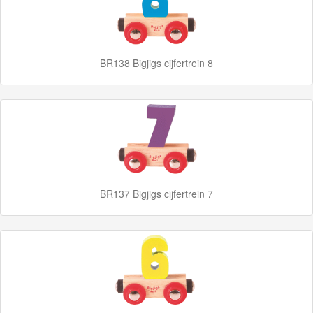
Marklin
Start-
Up
BR138 Bigjigs cijfertrein 8
Treinen
Thomas
Trackmaster
motorized
Thomas
BR137 Bigjigs cijfertrein 7
Trackmaster
Push
Along
Thomas
de
trein