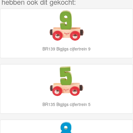
hebben ook dit gekocht:
farm
collectie
Construction
collectie
Heritage
BR139 Bigjigs cijfertrein 9
collectie
Road
collectie
Märklin
BR135 Bigjigs cijfertrein 5
My
World
Treinen