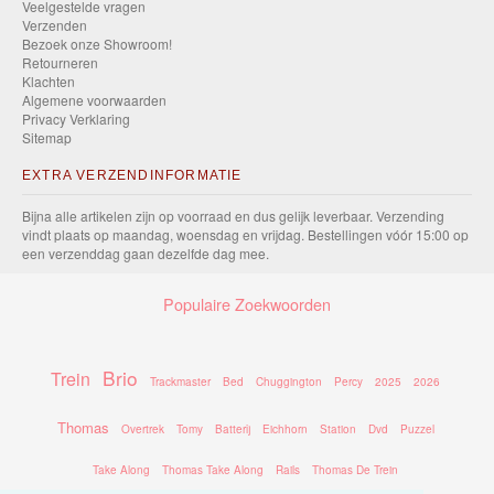
Veelgestelde vragen
Verzenden
Bezoek onze Showroom!
Retourneren
Klachten
Algemene voorwaarden
Privacy Verklaring
Sitemap
EXTRA VERZENDINFORMATIE
Bijna alle artikelen zijn op voorraad en dus gelijk leverbaar. Verzending
vindt plaats op maandag, woensdag en vrijdag. Bestellingen vóór 15:00 op
een verzenddag gaan dezelfde dag mee.
Populaire Zoekwoorden
Brio
Trein
Trackmaster
Bed
Chuggington
Percy
2025
2026
Thomas
Overtrek
Tomy
Batterij
Eichhorn
Station
Dvd
Puzzel
Take Along
Thomas Take Along
Rails
Thomas De Trein