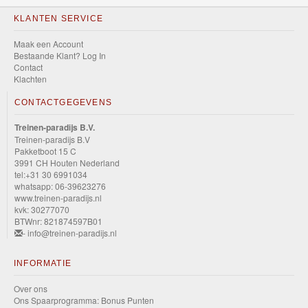
KLANTEN SERVICE
Maak een Account
Bestaande Klant? Log In
Contact
Klachten
CONTACTGEGEVENS
Treinen-paradijs B.V.
Treinen-paradijs B.V
Pakketboot 15 C
3991 CH Houten Nederland
tel:+31 30 6991034
whatsapp: 06-39623276
www.treinen-paradijs.nl
kvk: 30277070
BTWnr: 821874597B01
- info@treinen-paradijs.nl
INFORMATIE
Over ons
Ons Spaarprogramma: Bonus Punten