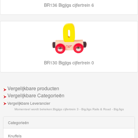
BR136 Bigjigs cijfertrein 6
hout
Thomas
Adventures
Thomas
de
Trein
BR130 Bigjigs cijfertrein 0
Accessoires
Thomas
Vergelijkbare producten
de
Vergelijkbare Categorieën
Trein
Vergelijkbare Leverancier
Minis
Momenteel wordt bekeken:
Bigjigs cijfertrein 3 - BigJigs Rails & Road - BigJigs
Categorieën
Houten
Speelgoed
Knuffels