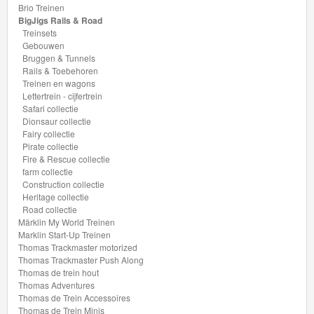
Brio Treinen
BigJigs Rails & Road
Thomas
Treinsets
Pre-
Gebouwen
Bruggen & Tunnels
School
Rails & Toebehoren
Treinen en wagons
Chuggington
Lettertrein - cijfertrein
Safari collectie
Dionsaur collectie
Hot
Fairy collectie
Wheels
Pirate collectie
Fire & Rescue collectie
farm collectie
Majorette
Construction collectie
autos
Heritage collectie
Road collectie
Märklin My World Treinen
Siku
Marklin Start-Up Treinen
Thomas Trackmaster motorized
GraviTrax
Thomas Trackmaster Push Along
Thomas de trein hout
Thomas Adventures
Little
Thomas de Trein Accessoires
Thomas de Trein Minis