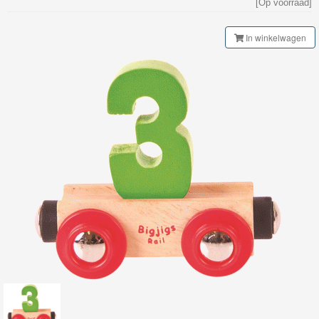
[Op voorraad]
Gebouwen
In winkelwagen
Bruggen
&
Tunnels
Rails
&
Toebehoren
Treinen
en
wagons
Lettertrein
-
cijfertrein