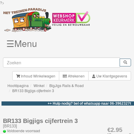
?>
☰Menu
Knuffels
Brio
Treinen
Inhoud Winkelwagen
Afrekenen
Uw Klantgegevens
Hoofdpagina
Winkel
BigJigs Rails & Road
BigJigs
BR133 Bigjigs cijfertrein 3
Rails
++ Hulp nodig? bel of whatsapp naar 06-39623276 +++
&
Road
BR133 Bigjigs cijfertrein 3
[
BR133
]
Treinsets
€2.95
Voldoende voorraad