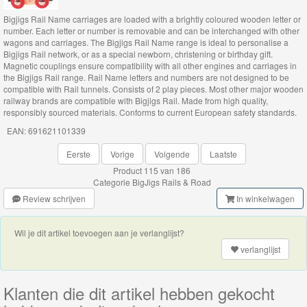
Bigjigs Rail Name carriages are loaded with a brightly coloured wooden letter or
Safari
number. Each letter or number is removable and can be interchanged with other
wagons and carriages. The Bigjigs Rail Name range is ideal to personalise a
collectie
Bigjigs Rail network, or as a special newborn, christening or birthday gift.
Magnetic couplings ensure compatibility with all other engines and carriages in
Dionsaur
the Bigjigs Rail range. Rail Name letters and numbers are not designed to be
compatible with Rail tunnels. Consists of 2 play pieces. Most other major wooden
collectie
railway brands are compatible with Bigjigs Rail. Made from high quality,
responsibly sourced materials. Conforms to current European safety standards.
Fairy
EAN: 691621101339
collectie
Eerste
Vorige
Volgende
Laatste
Product 115 van 186
Pirate
Categorie
BigJigs Rails & Road
collectie
Review schrijven
In winkelwagen
Fire
Wil je dit artikel toevoegen aan je verlanglijst?
&
verlanglijst
Rescue
collectie
Klanten die dit artikel hebben gekocht