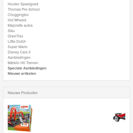
Dutch
Houten Speelgoed
Thomas Pre-School
Super
Chuggington
Hot Wheels
Mario
Majorette autos
Siku
Disney
GraviTrax
Little Dutch
Cars
Super Mario
3
Disney Cars 3
Aanbiedingen
Märklin H0 Treinen
Aanbiedingen
Speciale Aanbiedingen
Nieuwe artikelen
Märklin
H0
Nieuwe Producten
Treinen