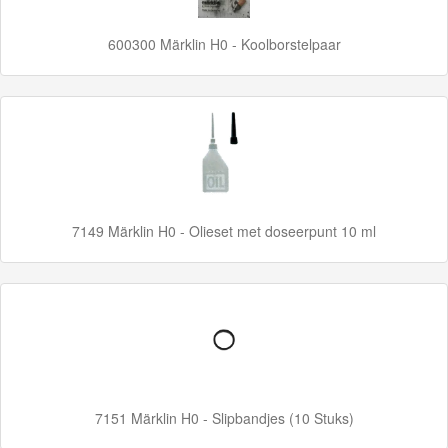
GraviTrax
600300 Märklin H0 - Koolborstelpaar
Little
Dutch
Super
Mario
Disney
7149 Märklin H0 - Olieset met doseerpunt 10 ml
Cars
3
Aanbiedingen
Märklin
H0
7151 Märklin H0 - Slipbandjes (10 Stuks)
Treinen