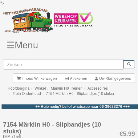
?>
☰Menu
Knuffels
Brio
Treinen
Inhoud Winkelwagen
Afrekenen
Uw Klantgegevens
Hoofdpagina
Winkel
Märklin H0 Treinen
Accessoires
BigJigs
Trein Onderhoud
7154 Märklin H0 - Slipbandjes (10 stuks)
Rails
++ Hulp nodig? bel of whatsapp naar 06-39623276 +++
&
Road
7154 Märklin H0 - Slipbandjes (10
stuks)
Märklin
€5.99
[
MA 7154
]