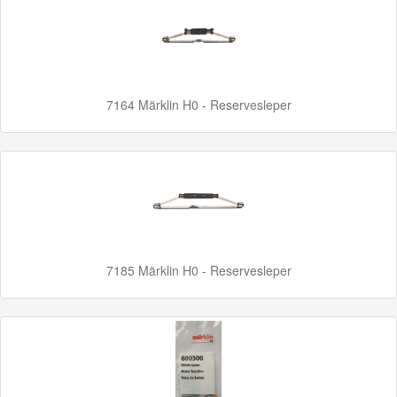
Minis
Houten
Speelgoed
7164 Märklin H0 - Reservesleper
Thomas
Pre-
School
Chuggington
Hot
Wheels
7185 Märklin H0 - Reservesleper
Majorette
autos
Siku