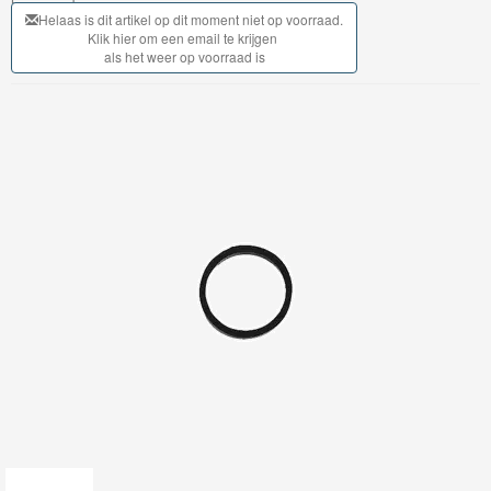
My
Helaas is dit artikel op dit moment niet op voorraad.
Klik hier om een email te krijgen
World
als het weer op voorraad is
Treinen
Marklin
Start-
Up
Treinen
Thomas
Trackmaster
motorized
Thomas
Trackmaster
Push
Along