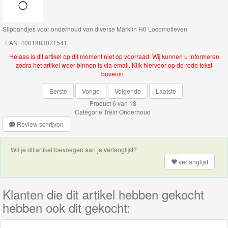
Thomas
Slipbandjes voor onderhoud van diverse Märklin H0 Locomotieven
de
EAN: 4001883071541
trein
Helaas is dit artikel op dit moment niet op voorraad. Wij kunnen u informeren
hout
zodra het artikel weer binnen is via email. Klik hiervoor op de rode tekst
bovenin .
Thomas
Eerste
Vorige
Volgende
Laatste
Adventures
Product 6 van 18
Categorie
Trein Onderhoud
Thomas
Review schrijven
de
Wil je dit artikel toevoegen aan je verlanglijst?
Trein
verlanglijst
Accessoires
Thomas
Klanten die dit artikel hebben gekocht
de
hebben ook dit gekocht:
Trein