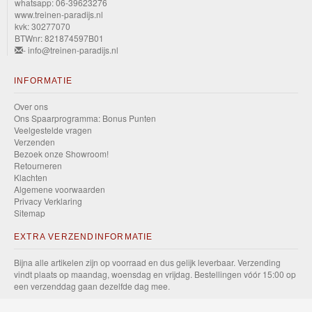
whatsapp: 06-39623276
www.treinen-paradijs.nl
kvk: 30277070
BTWnr: 821874597B01
- info@treinen-paradijs.nl
INFORMATIE
Over ons
Ons Spaarprogramma: Bonus Punten
Veelgestelde vragen
Verzenden
Bezoek onze Showroom!
Retourneren
Klachten
Algemene voorwaarden
Privacy Verklaring
Sitemap
EXTRA VERZENDINFORMATIE
Bijna alle artikelen zijn op voorraad en dus gelijk leverbaar. Verzending
vindt plaats op maandag, woensdag en vrijdag. Bestellingen vóór 15:00 op
een verzenddag gaan dezelfde dag mee.