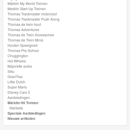
Märklin My World Treinen
Marklin Start-Up Treinen
Thomas Trackmaster motorized
Thomas Trackmaster Push Along
Thomas de trein hout
Thomas Adventures
Thomas de Trein Accessoires
Thomas de Trein Minis
Houten Speelgoed
Thomas Pre-School
Chuggington
Hot Wheels
Majorette autos
Siku
GraviTrax
Little Dutch
Super Mario
Disney Cars 3
Aanbiedingen
Märklin H0 Treinen
Startsets
Speciale Aanbiedingen
Nieuwe artikelen