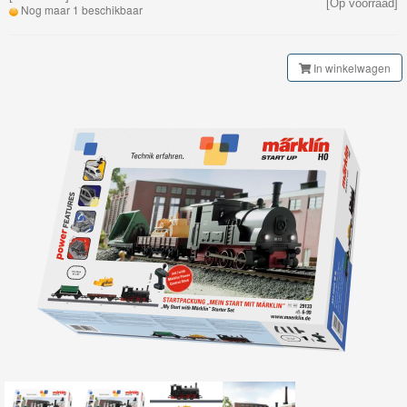
[Op voorraad]
My
Nog maar 1 beschikbaar
World
Treinen
In winkelwagen
Marklin
Start-
Up
Treinen
Nieuwe
artikelen
2023
Nieuwe
artikelen
2024