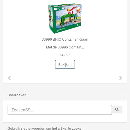
Mario
Disney
Cars
3
33996 BRIO Container Kraan
Aanbiedingen
Met de 33996 Contain...
€42.95
Märklin
Bekijken
H0
Treinen
Snelzoeken
Gebruik sleutelwoorden om het artikel te zoeken.