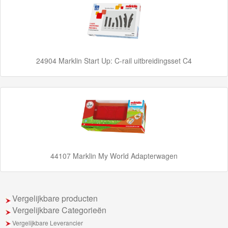
Seinen
Thomas
Trackmaster
24904 Marklin Start Up: C-rail uitbreidingsset C4
motorized
Thomas
Trackmaster
Push
Along
44107 Marklin My World Adapterwagen
Thomas
de
trein
Vergelijkbare producten
Vergelijkbare Categorieën
hout
Vergelijkbare Leverancier