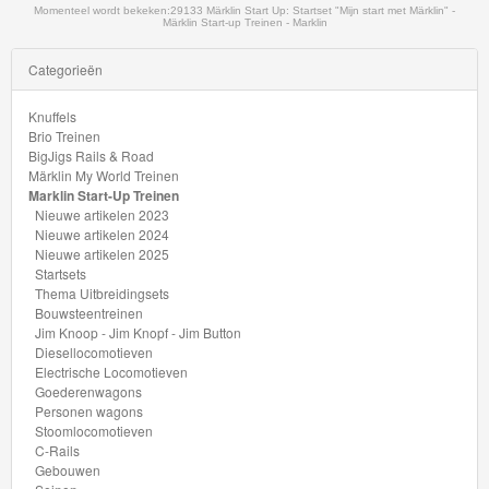
Thomas
Momenteel wordt bekeken:
29133 Märklin Start Up: Startset "Mijn start met Märklin" -
Märklin Start-up Treinen - Marklin
Adventures
Categorieën
Thomas
Knuffels
de
Brio Treinen
Trein
BigJigs Rails & Road
Märklin My World Treinen
Accessoires
Marklin Start-Up Treinen
Nieuwe artikelen 2023
Thomas
Nieuwe artikelen 2024
Nieuwe artikelen 2025
de
Startsets
Thema Uitbreidingsets
Trein
Bouwsteentreinen
Minis
Jim Knoop - Jim Knopf - Jim Button
Diesellocomotieven
Electrische Locomotieven
Houten
Goederenwagons
Speelgoed
Personen wagons
Stoomlocomotieven
C-Rails
Thomas
Gebouwen