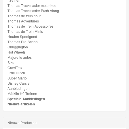
Pre-
Seinen
Thomas Trackmaster motorized
School
Thomas Trackmaster Push Along
Thomas de trein hout
Thomas Adventures
Chuggington
Thomas de Trein Accessoires
Thomas de Trein Minis
Hot
Houten Speelgoed
Thomas Pre-School
Wheels
Chuggington
Hot Wheels
Majorette
Majorette autos
Siku
autos
GraviTrax
Little Dutch
Siku
Super Mario
Disney Cars 3
Aanbiedingen
GraviTrax
Märklin H0 Treinen
Speciale Aanbiedingen
Little
Nieuwe artikelen
Dutch
Nieuwe Producten
Super