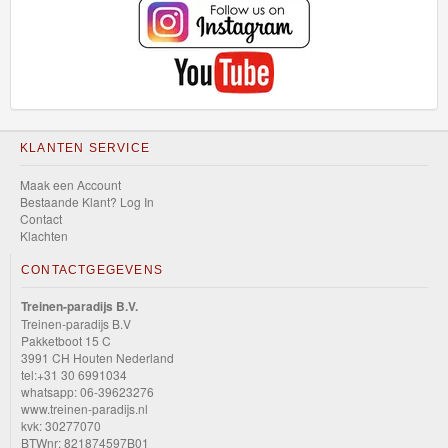
KLANTEN SERVICE
Maak een Account
Bestaande Klant? Log In
Contact
Klachten
CONTACTGEGEVENS
Treinen-paradijs B.V.
Treinen-paradijs B.V
Pakketboot 15 C
3991 CH Houten Nederland
tel:+31 30 6991034
whatsapp: 06-39623276
www.treinen-paradijs.nl
kvk: 30277070
BTWnr: 821874597B01