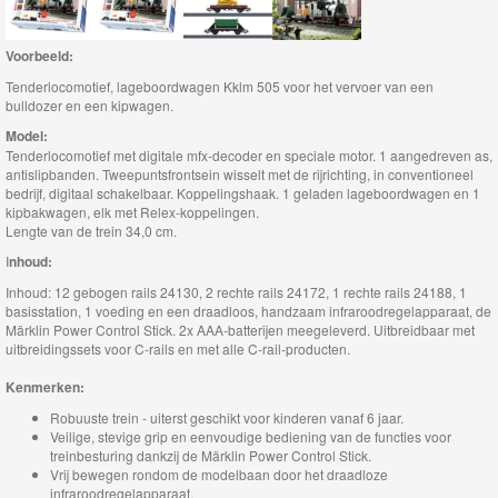
Nieuwe
artikelen
Voorbeeld:
2025
Tenderlocomotief, lageboordwagen Kklm 505 voor het vervoer van een
bulldozer en een kipwagen.
Startsets
Model:
Tenderlocomotief met digitale mfx-decoder en speciale motor. 1 aangedreven as,
Thema
antislipbanden. Tweepuntsfrontsein wisselt met de rijrichting, in conventioneel
bedrijf, digitaal schakelbaar. Koppelingshaak. 1 geladen lageboordwagen en 1
Uitbreidingsets
kipbakwagen, elk met Relex-koppelingen.
Lengte van de trein 34,0 cm.
Bouwsteentreinen
I
nhoud:
Inhoud: 12 gebogen rails 24130, 2 rechte rails 24172, 1 rechte rails 24188, 1
Jim
basisstation, 1 voeding en een draadloos, handzaam infraroodregelapparaat, de
Märklin Power Control Stick. 2x AAA-batterijen meegeleverd. Uitbreidbaar met
Knoop
uitbreidingssets voor C-rails en met alle C-rail-producten.
-
Kenmerken:
Jim
Robuuste trein - uiterst geschikt voor kinderen vanaf 6 jaar.
Knopf
Veilige, stevige grip en eenvoudige bediening van de functies voor
treinbesturing dankzij de Märklin Power Control Stick.
-
Vrij bewegen rondom de modelbaan door het draadloze
infraroodregelapparaat.