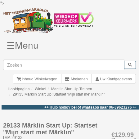
?>
☰Menu
Knuffels
Brio
Treinen
Inhoud Winkelwagen
Afrekenen
Uw Klantgegevens
Hoofdpagina
Winkel
Marklin Start-Up Treinen
BigJigs
29133 Märklin Start Up: Startset "Mijn start met Märklin"
Rails
++ Hulp nodig? bel of whatsapp naar 06-39623276 +++
&
Road
29133 Märklin Start Up: Startset
"Mijn start met Märklin"
Märklin
€129.99
[
MA 29133
]