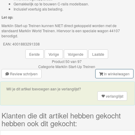
Jim
Gemakkelijk op te bouwen C-rails modelbaan.
Button
Inclusief voertuig als belading.
Let op:
Diesellocomotieven
Marklin Start-up Treinen kunnen NIET direct gekoppeld worden met de
standaard Marklin World Treinen. Hiervoor is een speciale wagon
44107
Electrische
benodigd.
Locomotieven
EAN: 4001883291338
Eerste
Vorige
Volgende
Laatste
Goederenwagons
Product 50 van 97
Categorie
Marklin Start-Up Treinen
Personen
Review schrijven
In winkelwagen
wagons
Wil je dit artikel toevoegen aan je verlanglijst?
Stoomlocomotieven
verlanglijst
C-
Klanten die dit artikel hebben gekocht
Rails
hebben ook dit gekocht:
Gebouwen