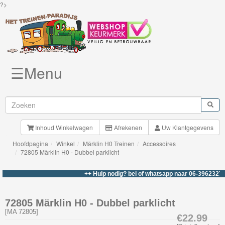
?>
☰Menu
Knuffels
Brio
Treinen
Inhoud Winkelwagen
Afrekenen
Uw Klantgegevens
Hoofdpagina
Winkel
Märklin H0 Treinen
Accessoires
BigJigs
72805 Märklin H0 - Dubbel parklicht
Rails
++ Hulp nodig? bel of whatsapp naar 06-39623276 +
&
Road
72805 Märklin H0 - Dubbel parklicht
[
MA 72805
]
Märklin
€22.99