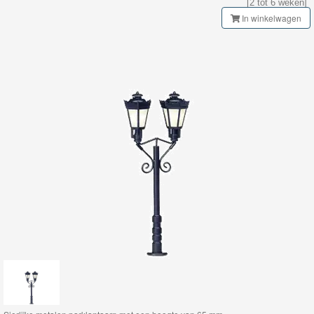
[2 tot 6 weken]
My
In winkelwagen
World
Treinen
Marklin
Start-
Up
Treinen
Thomas
Trackmaster
motorized
Thomas
Trackmaster
Push
Along