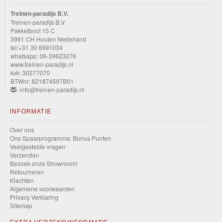
Treinen-paradijs B.V.
Treinen-paradijs B.V
Pakketboot 15 C
3991 CH Houten Nederland
tel:+31 30 6991034
whatsapp: 06-39623276
www.treinen-paradijs.nl
kvk: 30277070
BTWnr: 821874597B01
- info@treinen-paradijs.nl
INFORMATIE
Over ons
Ons Spaarprogramma: Bonus Punten
Veelgestelde vragen
Verzenden
Bezoek onze Showroom!
Retourneren
Klachten
Algemene voorwaarden
Privacy Verklaring
Sitemap