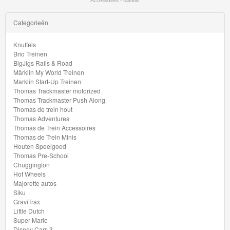
Accessoires - Marklin
Minis
Categorieën
Houten
Speelgoed
Knuffels
Brio Treinen
BigJigs Rails & Road
Thomas
Märklin My World Treinen
Pre-
Marklin Start-Up Treinen
Thomas Trackmaster motorized
School
Thomas Trackmaster Push Along
Thomas de trein hout
Chuggington
Thomas Adventures
Thomas de Trein Accessoires
Thomas de Trein Minis
Hot
Houten Speelgoed
Thomas Pre-School
Wheels
Chuggington
Hot Wheels
Majorette
Majorette autos
Siku
autos
GraviTrax
Little Dutch
Siku
Super Mario
Disney Cars 3