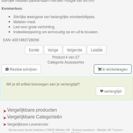
Sierlijke metalen parklantaarn met een hoogte van 65 mm
Kenmerken:
Thomas
Sierlijke weergave van belangrijke voorbeeldtypes.
de
Metalen mast.
trein
Led voor grote verlichting.
Insteekkoppeling om eenvoudig op en uit te bouwen.
hout
EAN: 4001883728056
Thomas
Eerste
Vorige
Volgende
Laatste
Adventures
Product 4 van 27
Categorie
Accessoires
Review schrijven
In winkelwagen
Thomas
de
Wil je dit artikel toevoegen aan je verlanglijst?
Trein
verlanglijst
Accessoires
Vergelijkbare producten
Thomas
Vergelijkbare Categorieën
de
Vergelijkbare Leverancier
Trein
Momenteel wordt bekeken:
72805 Märklin H0 - Dubbel parklicht - Märklin H0 Treinen -