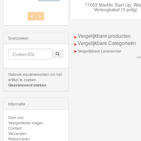
Jim
71053 Marklin Start Up: Wis
Button
Verlengkabel (3-polig)
Diesellocomotieven
Vergelijkbare producten
Electrische
Snelzoeken
Vergelijkbare Categorieën
Locomotieven
Vergelijkbare Leverancier
Mo
Goederenwagons
Personen
Gebruik sleutelwoorden om het
artikel te zoeken.
wagons
Geavanceerd zoeken
Stoomlocomotieven
Informatie
C-
Over ons
Rails
Veelgestelde vragen
Contact
Verzenden
Gebouwen
Retourneren