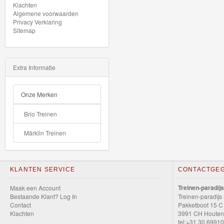
Klachten
Seinen
Algemene voorwaarden
Privacy Verklaring
Sitemap
Thomas
Trackmaster
Extra Informatie
motorized
Onze Merken
Thomas
Trackmaster
Brio Treinen
Push
Märklin Treinen
Along
Thomas
KLANTEN SERVICE
CONTACTGE
de
Treinen-paradijs
Maak een Account
trein
Bestaande Klant? Log In
Treinen-paradijs
Contact
hout
Pakketboot 15 C
Klachten
3991 CH Houten
tel:+31 30 6991