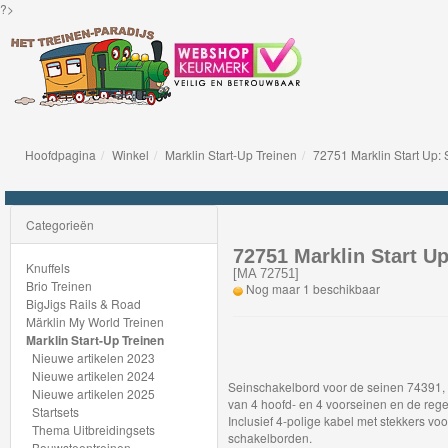
?>
Hoofdpagina
Winkel
Marklin Start-Up Treinen
72751 Marklin Start Up:
Knuffels
Brio
Categorieën
Treinen
72751 Marklin Start U
Knuffels
[
MA 72751
]
Brio Treinen
Nog maar 1 beschikbaar
BigJigs
BigJigs Rails & Road
Märklin My World Treinen
Rails
Marklin Start-Up Treinen
&
Nieuwe artikelen 2023
Nieuwe artikelen 2024
Road
Seinschakelbord voor de seinen 74391,
Nieuwe artikelen 2025
van 4 hoofd- en 4 voorseinen en de rege
Startsets
Inclusief 4-polige kabel met stekkers v
Märklin
Thema Uitbreidingsets
schakelborden.
Bouwsteentreinen