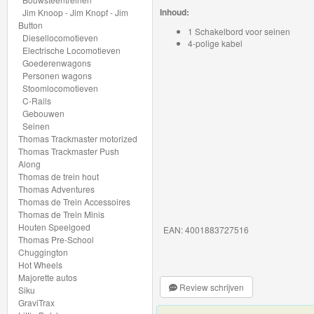
My
Inhoud:
Jim Knoop - Jim Knopf - Jim
Button
World
1 Schakelbord voor seinen
Diesellocomotieven
4-polige kabel
Treinen
Electrische Locomotieven
Goederenwagons
Personen wagons
Marklin
Stoomlocomotieven
Start-
C-Rails
Gebouwen
Up
Seinen
Thomas Trackmaster motorized
Treinen
Thomas Trackmaster Push
Along
Nieuwe
Thomas de trein hout
Thomas Adventures
artikelen
Thomas de Trein Accessoires
2023
Thomas de Trein Minis
Houten Speelgoed
EAN: 4001883727516
Thomas Pre-School
Nieuwe
Chuggington
artikelen
Hot Wheels
Majorette autos
2024
Review schrijven
Siku
GraviTrax