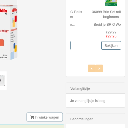
36099 Brio Set rails voor
beginners
Breid je BRIO World ...
€29.99
€27.95
Bekijken
Verlanglijstje
Je verlanglijstje is leeg.
In winkelwagen
Beoordelingen