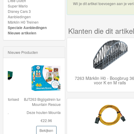
Little Dutch
Nieuwe
Wil je dit artikel toevoegen aan je verl
Super Mario
artikelen
Disney Cars 3
Aanbiedingen
2025
Märklin H0 Treinen
Speciale Aanbiedingen
Klanten die dit arti
Startsets
Nieuwe artikelen
Thema
Nieuwe Producten
Uitbreidingsets
Bouwsteentreinen
7263 Märklin H0 - Boogbrug 
Jim
voor K en M rails
Knoop
-
BJT263 Bigjigstrein tunnel -
Mountain Rescue
Jim
Deze houten Mountain...
Knopf
€22.96
-
Bekijken