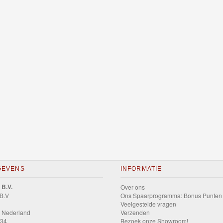
GEVENS
INFORMATIE
 B.V.
Over ons
 B.V
Ons Spaarprogramma: Bonus Punten
Veelgestelde vragen
 Nederland
Verzenden
034
Bezoek onze Showroom!