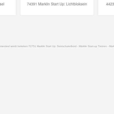
sel
74391 Marklin Start Up: Lichtbloksein
4423
menteel wordt bekeken:
72751 Marklin Start Up: Seinschakelbord - Märklin Start-up Treinen - Mark