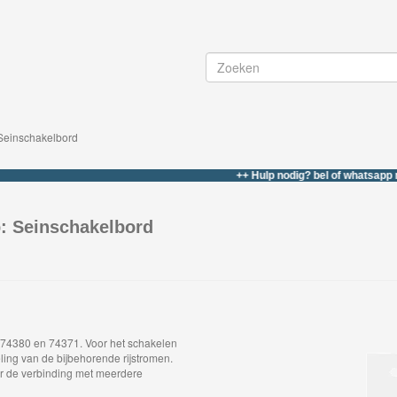
 Seinschakelbord
++ Hulp nodig? bel of whatsapp naar 06-
p: Seinschakelbord
 74380 en 74371. Voor het schakelen
ling van de bijbehorende rijstromen.
oor de verbinding met meerdere