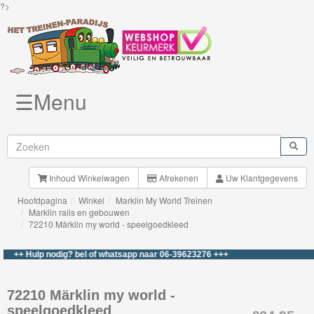
?>
☰Menu
Knuffels
Brio
Treinen
Inhoud Winkelwagen
Afrekenen
Uw Klantgegevens
Hoofdpagina
Winkel
Marklin My World Treinen
BigJigs
Marklin rails en gebouwen
72210 Märklin my world - speelgoedkleed
Rails
&
++ Hulp nodig? bel of whatsapp naar 06-39623276 +++
Road
72210 Märklin my world -
Märklin
speelgoedkleed