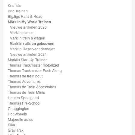
de
Knuffels
Brio Treinen
Trein
BigJigs Rails & Road
Accessoires
Märklin My World Treinen
Nieuwe artikelen 2026
Marklin startset
Thomas
Marklin trein & wagon
de
Marklin rails en gebouwen
Marklin Reserveonderdelen
Trein
Nieuwe artikelen 2024
Marklin Start-Up Treinen
Minis
Thomas Trackmaster motorized
Thomas Trackmaster Push Along
Houten
Thomas de trein hout
Thomas Adventures
Speelgoed
Thomas de Trein Accessoires
Thomas de Trein Minis
Thomas
Houten Speelgoed
Thomas Pre-School
Pre-
Chuggington
School
Hot Wheels
Majorette autos
Siku
Chuggington
GraviTrax