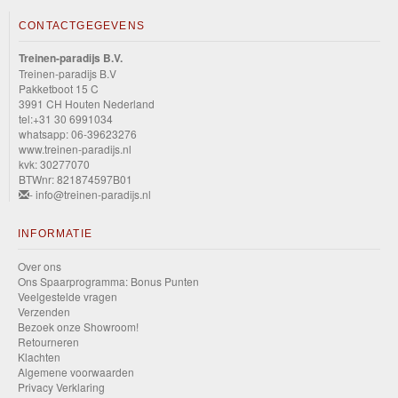
CONTACTGEGEVENS
Treinen-paradijs B.V.
Treinen-paradijs B.V
Pakketboot 15 C
3991 CH Houten Nederland
tel:+31 30 6991034
whatsapp: 06-39623276
www.treinen-paradijs.nl
kvk: 30277070
BTWnr: 821874597B01
- info@treinen-paradijs.nl
INFORMATIE
Over ons
Ons Spaarprogramma: Bonus Punten
Veelgestelde vragen
Verzenden
Bezoek onze Showroom!
Retourneren
Klachten
Algemene voorwaarden
Privacy Verklaring