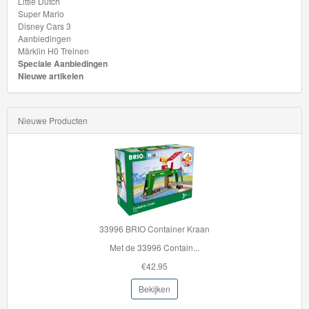
Little Dutch
Hot
Super Mario
Disney Cars 3
Wheels
Aanbiedingen
Märklin H0 Treinen
Majorette
Speciale Aanbiedingen
Nieuwe artikelen
autos
Siku
Nieuwe Producten
GraviTrax
Little
Dutch
Super
33996 BRIO Container Kraan
Mario
Met de 33996 Contain...
€42.95
Disney
Bekijken
Cars