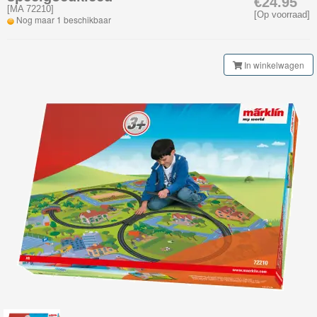
€24.95
My
[
MA 72210
]
[Op voorraad]
Nog maar 1 beschikbaar
World
Treinen
In winkelwagen
Nieuwe
artikelen
2026
Marklin
startset
Marklin
trein
&
wagon
Marklin