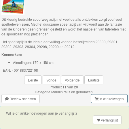
rails
en
gebouwen
Dit kleurig bedrukte spoorwegtapijt met veel details ontdekken zorgt voor veel
spelbelevenissen. Met het duurzame speeltapijt van vilt wordt aan de fantasie
van de kinderen geen grenzen gesteld en wordt het naspelen van taferelen met
Marklin
de spoorbaan nog plezieriger.
Reserveonderdelen
Het speeltapijt is de ideale aanvulling voor de batterijtreinen 29300, 29301,
29302, 29303, 29304, 29208, 29209 en 29212.
Nieuwe
Kenmerken:
artikelen
Afmetingen: 170 x 150 cm
2024
EAN: 4001883722108
Eerste
Vorige
Volgende
Laatste
Marklin
Product 11 van 20
Categorie
Marklin rails en gebouwen
Start-
Review schrijven
In winkelwagen
Up
Treinen
Wil je dit artikel toevoegen aan je verlanglijst?
verlanglijst
Thomas