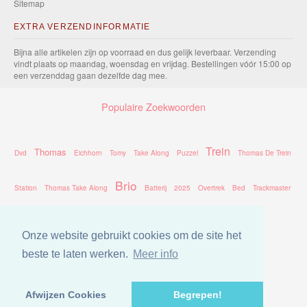
Sitemap
EXTRA VERZENDINFORMATIE
Bijna alle artikelen zijn op voorraad en dus gelijk leverbaar. Verzending
vindt plaats op maandag, woensdag en vrijdag. Bestellingen vóór 15:00 op
een verzenddag gaan dezelfde dag mee.
Populaire Zoekwoorden
Trein
Thomas
Dvd
Eichhorn
Tomy
Take Along
Puzzel
Thomas De Trein
Brio
Station
Thomas Take Along
Batterij
2025
Overtrek
Bed
Trackmaster
Chuggington
Rails
Percy
2026
Onze website gebruikt cookies om de site het
beste te laten werken.
Meer info
Afwijzen Cookies
Begrepen!