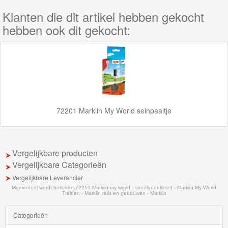
Trackmaster
Klanten die dit artikel hebben gekocht
motorized
hebben ook dit gekocht:
Thomas
Trackmaster
Push
Along
72201 Marklin My World seinpaaltje
Thomas
de
trein
Vergelijkbare producten
hout
Vergelijkbare Categorieën
Vergelijkbare Leverancier
Thomas
Momenteel wordt bekeken:
72210 Märklin my world - speelgoedkleed - Märklin My World
Adventures
Treinen - Marklin rails en gebouwen - Marklin
Categorieën
Thomas