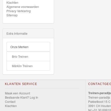
Klachten
Seinen
Algemene voorwaarden
Privacy Verklaring
Sitemap
Thomas
Trackmaster
Extra Informatie
motorized
Onze Merken
Thomas
Trackmaster
Brio Treinen
Push
Märklin Treinen
Along
Thomas
KLANTEN SERVICE
CONTACTGE
de
Treinen-paradijs
Maak een Account
trein
Bestaande Klant? Log In
Treinen-paradijs
Contact
hout
Pakketboot 15 C
Klachten
3991 CH Houten
tel:+31 30 6991