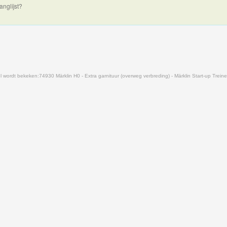
anglijst?
 wordt bekeken:
74930 Märklin H0 - Extra garnituur (overweg verbreding) - Märklin Start-up Treine