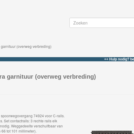
 garnituur (overweg verbreding)
++ Hulp nodig? bel of what
ra garnituur (overweg verbreding)
he spoorwegovergang
74924
voor C-rails.
s. Set contactrails: 3 rechte rails elk
 nodig. Weggedeelte verschuifbaar van
 66 tot 101 millimeter).