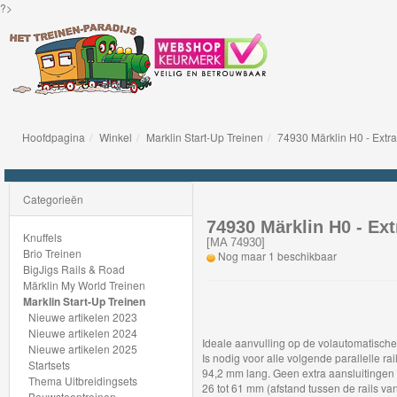
?>
Hoofdpagina
Winkel
Marklin Start-Up Treinen
74930 Märklin H0 - Extra
Knuffels
Brio
Categorieën
Treinen
74930 Märklin H0 - Ext
Knuffels
[
MA 74930
]
Brio Treinen
Nog maar 1 beschikbaar
BigJigs
BigJigs Rails & Road
Märklin My World Treinen
Rails
Marklin Start-Up Treinen
&
Nieuwe artikelen 2023
Nieuwe artikelen 2024
Road
Ideale aanvulling op de volautomatisc
Nieuwe artikelen 2025
Is nodig voor alle volgende parallelle rail
Startsets
94,2 mm lang. Geen extra aansluitingen
Märklin
Thema Uitbreidingsets
26 tot 61 mm (afstand tussen de rails van
Bouwsteentreinen