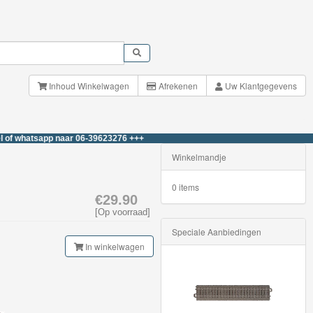
Inhoud Winkelwagen
Afrekenen
Uw Klantgegevens
sapp naar 06-39623276 +++
Winkelmandje
0 items
€29.90
[Op voorraad]
Speciale Aanbiedingen
In winkelwagen