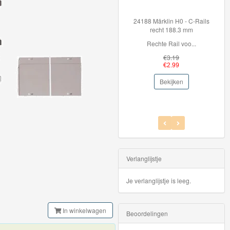
24188 Märklin H0 - C-Rails
36099 
recht 188.3 mm
Rechte Rail voo...
Breid
€3.19
€2.99
Bekijken
Verlanglijstje
Je verlanglijstje is leeg.
In winkelwagen
Beoordelingen