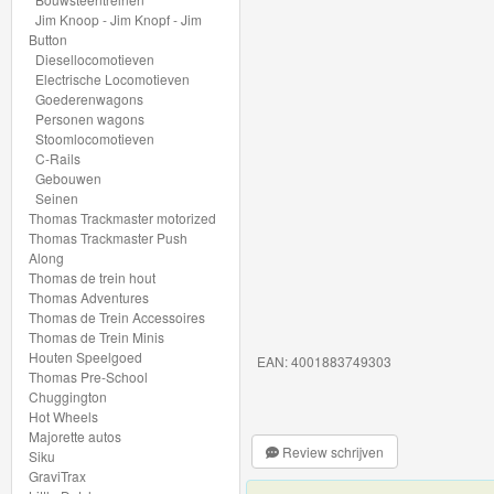
My
Jim Knoop - Jim Knopf - Jim
Button
World
Diesellocomotieven
Treinen
Electrische Locomotieven
Goederenwagons
Personen wagons
Marklin
Stoomlocomotieven
Start-
C-Rails
Gebouwen
Up
Seinen
Thomas Trackmaster motorized
Treinen
Thomas Trackmaster Push
Along
Nieuwe
Thomas de trein hout
Thomas Adventures
artikelen
Thomas de Trein Accessoires
2023
Thomas de Trein Minis
Houten Speelgoed
EAN: 4001883749303
Thomas Pre-School
Nieuwe
Chuggington
artikelen
Hot Wheels
Majorette autos
2024
Review schrijven
Siku
GraviTrax