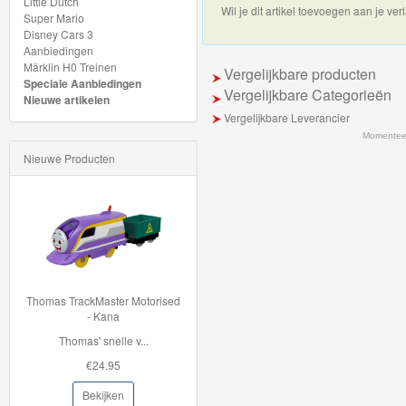
Little Dutch
Nieuwe
Wil je dit artikel toevoegen aan je verl
Super Mario
artikelen
Disney Cars 3
Aanbiedingen
2025
Märklin H0 Treinen
Vergelijkbare producten
Speciale Aanbiedingen
Vergelijkbare Categorieën
Startsets
Nieuwe artikelen
Vergelijkbare Leverancier
Thema
Momenteel
Nieuwe Producten
Uitbreidingsets
Bouwsteentreinen
Jim
Knoop
-
homas TrackMaster Motorised
BJT263 Bigjigstrein tunnel -
- Kana
Mountain Rescue
Jim
Thomas' snelle v...
Deze houten Mountain...
Knopf
€24.95
€22.96
-
Bekijken
Bekijken