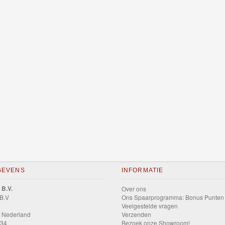
GEVENS
INFORMATIE
 B.V.
Over ons
 B.V
Ons Spaarprogramma: Bonus Punten
Veelgestelde vragen
 Nederland
Verzenden
034
Bezoek onze Showroom!