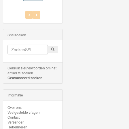
Jim
Button
Diesellocomotieven
Electrische
Snelzoeken
Locomotieven
Goederenwagons
Personen
Gebruik sleutelwoorden om het
artikel te zoeken.
wagons
Geavanceerd zoeken
Stoomlocomotieven
Informatie
C-
Over ons
Rails
Veelgestelde vragen
Contact
Verzenden
Gebouwen
Retourneren