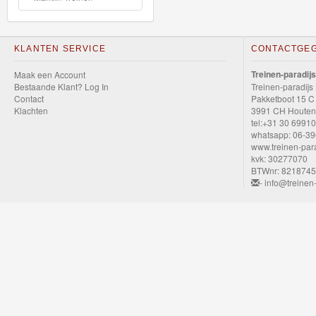
GraviTrax
Little
KLANTEN SERVICE
CONTACTGE
Dutch
Treinen-paradijs
Maak een Account
Bestaande Klant? Log In
Treinen-paradijs
Super
Contact
Pakketboot 15 C
Klachten
3991 CH Houten
Mario
tel:+31 30 6991
whatsapp: 06-3
www.treinen-para
Disney
kvk: 30277070
Cars
BTWnr: 821874
- info@treinen-
3
Aanbiedingen
Märklin
H0
Treinen