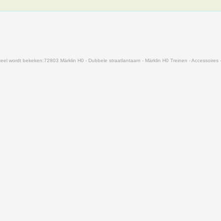
eel wordt bekeken:
72803 Märklin H0 - Dubbele straatlantaarn - Märklin H0 Treinen - Accessoires -