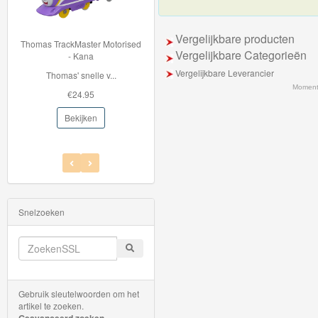
Thomas
Vergelijkbare producten
de
Thomas TrackMaster Motorised
BJT263 Bigjigstrein tunnel -
Vergelijkbare Categorieën
- Kana
Mountain Rescue
trein
Vergelijkbare Leverancier
Thomas' snelle v...
Deze houten Mountain...
hout
Moment
€24.95
€22.96
Thomas
Bekijken
Bekijken
Adventures
Thomas
de
Trein
Snelzoeken
Accessoires
Thomas
de
Gebruik sleutelwoorden om het
Trein
artikel te zoeken.