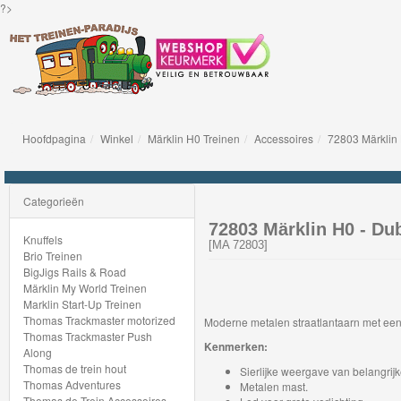
?>
Hoofdpagina
Winkel
Märklin H0 Treinen
Accessoires
72803 Märklin 
Knuffels
Brio
Categorieën
Treinen
72803 Märklin H0 - Dub
Knuffels
[
MA 72803
]
Brio Treinen
BigJigs
BigJigs Rails & Road
Märklin My World Treinen
Rails
Marklin Start-Up Treinen
&
Thomas Trackmaster motorized
Moderne metalen straatlantaarn met e
Thomas Trackmaster Push
Road
Kenmerken:
Along
Thomas de trein hout
Sierlijke weergave van belangrij
Märklin
Thomas Adventures
Metalen mast.
Thomas de Trein Accessoires