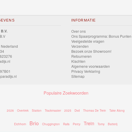
GEVENS
INFORMATIE
 B.V.
Over ons
 B.V
Ons Spaarprogramma: Bonus Punten
Veelgestelde vragen
 Nederland
Verzenden
034
Bezoek onze Showroom!
9623276
Retourneren
dijs.nl
Klachten
Algemene voorwaarden
597B01
Privacy Verklaring
paradijs.nl
Sitemap
Populaire Zoekwoorden
2026
Overtrek
Station
Trackmaster
2025
Dvd
Thomas De Trein
Take Along
Brio
Trein
Eichhorn
Chuggington
Rails
Percy
Tomy
Batterij