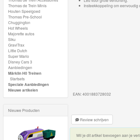
Led voor grote verlichting.
My
Thomas de Trein Minis
Insteekkoppeling om eenvoudig o
Houten Speelgoed
World
Thomas Pre-School
Treinen
Chuggington
Hot Wheels
Majorette autos
Marklin
Siku
Start-
GraviTrax
Little Dutch
Up
Super Mario
Disney Cars 3
Treinen
Aanbiedingen
Märklin H0 Treinen
Thomas
Startsets
Speciale Aanbiedingen
Trackmaster
Nieuwe artikelen
EAN: 4001883728032
motorized
Thomas
Nieuwe Producten
Trackmaster
Review schrijven
Push
Wil je dit artikel toevoegen aan je verl
Along