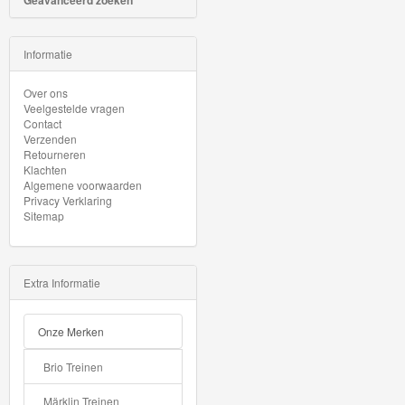
Geavanceerd zoeken
Minis
Houten
Informatie
Speelgoed
Over ons
Veelgestelde vragen
Thomas
Contact
Verzenden
Pre-
Retourneren
School
Klachten
Algemene voorwaarden
Privacy Verklaring
Chuggington
Sitemap
Hot
Wheels
Extra Informatie
Majorette
Onze Merken
autos
Brio Treinen
Siku
Märklin Treinen