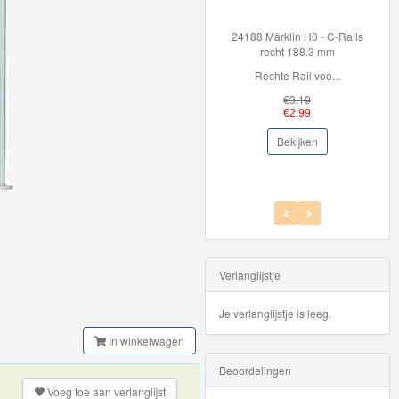
24188 Märklin H0 - C-Rails
3609
recht 188.3 mm
Rechte Rail voo...
Bre
€3.19
€2.99
Bekijken
Verlanglijstje
Je verlanglijstje is leeg.
In winkelwagen
Beoordelingen
Voeg toe aan
verlanglijst