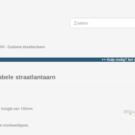
H0 - Dubbele straatlantaarn
++ Hulp nodig? bel of what
bele straatlantaarn
en hoogte van 100mm
ke voorbeeldtypes.