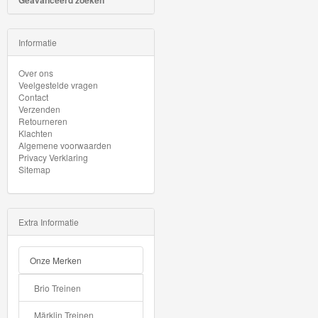
Geavanceerd zoeken
Minis
Houten
Informatie
Speelgoed
Over ons
Veelgestelde vragen
Thomas
Contact
Verzenden
Pre-
Retourneren
School
Klachten
Algemene voorwaarden
Privacy Verklaring
Chuggington
Sitemap
Hot
Wheels
Extra Informatie
Majorette
Onze Merken
autos
Brio Treinen
Siku
Märklin Treinen