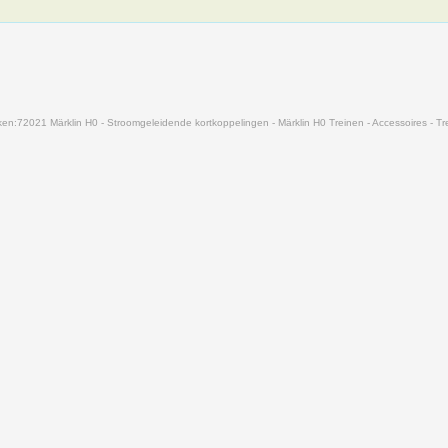
ken:
72021 Märklin H0 - Stroomgeleidende kortkoppelingen - Märklin H0 Treinen - Accessoires - Tr