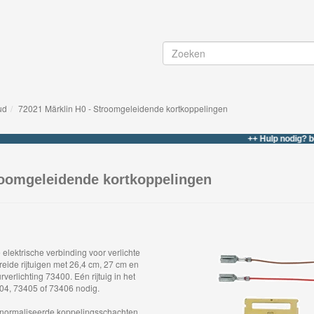
ud
72021 Märklin H0 - Stroomgeleidende kortkoppelingen
++ Hulp nodig? bel of wh
roomgeleidende kortkoppelingen
elektrische verbinding voor verlichte
reide rijtuigen met 26,4 cm, 27 cm en
verlichting 73400. Eén rijtuig in het
404, 73405 of 73406 nodig.
enormaliseerde koppelingsschachten