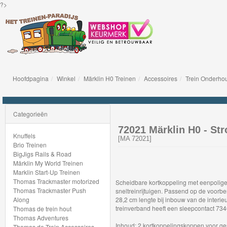
?>
Hoofdpagina
Winkel
Märklin H0 Treinen
Accessoires
Trein Onderho
Knuffels
Brio
Categorieën
Treinen
72021 Märklin H0 - St
Knuffels
[
MA 72021
]
Brio Treinen
BigJigs
BigJigs Rails & Road
Märklin My World Treinen
Rails
Marklin Start-Up Treinen
&
Thomas Trackmaster motorized
Scheidbare kortkoppeling met eenpolige 
Thomas Trackmaster Push
sneltreinrijtuigen. Passend op de voorbe
Road
Along
28,2 cm lengte bij inbouw van de interieur
treinverband heeft een sleepcontact 73
Thomas de trein hout
Märklin
Thomas Adventures
Inhoud: 2 kortkoppelingskoppen voor g
Thomas de Trein Accessoires