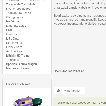
My
met contacten, 2 contactsets voor de ko
Thomas de Trein Minis
draaistel, 2 aansluitkabels en inbouwha
Houten Speelgoed
World
Thomas Pre-School
Bedrijfszekere verbinding met rustende 
Treinen
Chuggington
modelbaan met de hand mogelijk, koppe
Hot Wheels
kortkoppelingen zonder elektrisch contac
Majorette autos
Marklin
Siku
Start-
GraviTrax
Little Dutch
Up
Super Mario
Disney Cars 3
Treinen
Aanbiedingen
Märklin H0 Treinen
Thomas
Startsets
Speciale Aanbiedingen
Trackmaster
Nieuwe artikelen
EAN: 4001883720210
motorized
Thomas
Nieuwe Producten
Trackmaster
Review schrijven
Push
Wil je dit artikel toevoegen aan je verl
Along