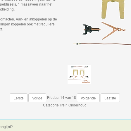
ppeldissels, 1 massaveer naar het
ndleiding.
contacten. Aan- en afkoppelen op de
lingen koppelen ook met reguliere
t.
Product 14 van 18
Eerste
Vorige
Volgende
Laatste
Categorie
Trein Onderhoud
anglijst?