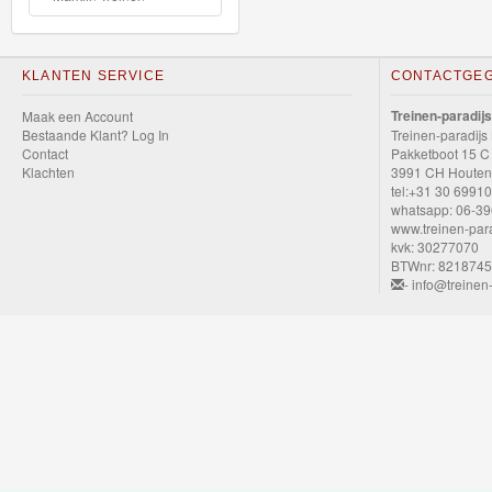
GraviTrax
Little
KLANTEN SERVICE
CONTACTGE
Dutch
Treinen-paradijs
Maak een Account
Bestaande Klant? Log In
Treinen-paradijs
Super
Contact
Pakketboot 15 C
Klachten
3991 CH Houten
Mario
tel:+31 30 6991
whatsapp: 06-3
www.treinen-para
Disney
kvk: 30277070
Cars
BTWnr: 821874
- info@treinen-
3
Aanbiedingen
Märklin
H0
Treinen