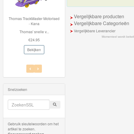
Thomas
Vergelijkbare producten
de
Thomas TrackMaster Motorised
BJT263 Bigjigstrein tunnel -
Vergelijkbare Categorieën
- Kana
Mountain Rescue
trein
Vergelijkbare Leverancier
Thomas' snelle v...
Deze houten Mountain...
hout
Momenteel wordt beke
€24.95
€22.96
Thomas
Bekijken
Bekijken
Adventures
Thomas
de
Trein
Snelzoeken
Accessoires
Thomas
de
Gebruik sleutelwoorden om het
Trein
artikel te zoeken.