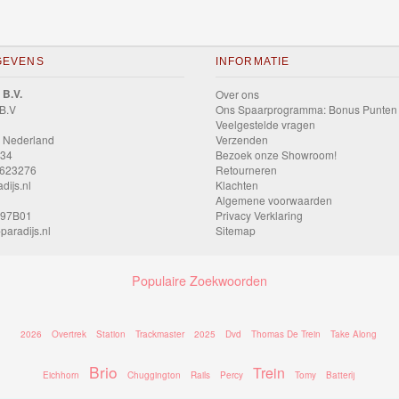
GEVENS
INFORMATIE
 B.V.
Over ons
 B.V
Ons Spaarprogramma: Bonus Punten
Veelgestelde vragen
 Nederland
Verzenden
034
Bezoek onze Showroom!
9623276
Retourneren
dijs.nl
Klachten
Algemene voorwaarden
597B01
Privacy Verklaring
paradijs.nl
Sitemap
Populaire Zoekwoorden
2026
Overtrek
Station
Trackmaster
2025
Dvd
Thomas De Trein
Take Along
Brio
Trein
Eichhorn
Chuggington
Rails
Percy
Tomy
Batterij