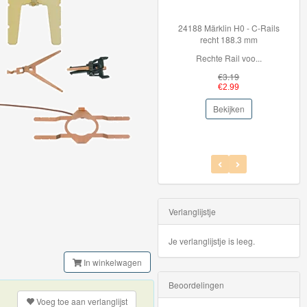
24188 Märklin H0 - C-Rails
recht 188.3 mm
Rechte Rail voo...
€3.19
€2.99
Bekijken
Verlanglijstje
Je verlanglijstje is leeg.
In winkelwagen
Beoordelingen
Voeg toe aan
verlanglijst