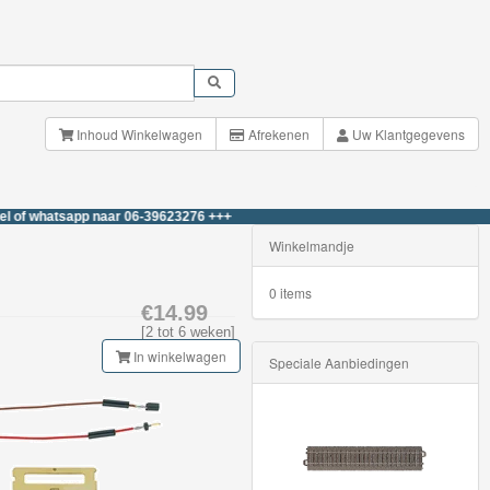
Inhoud Winkelwagen
Afrekenen
Uw Klantgegevens
atsapp naar 06-39623276 +++
Winkelmandje
0 items
€14.99
[2 tot 6 weken]
In winkelwagen
Speciale Aanbiedingen