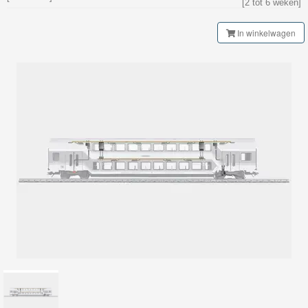
[2 tot 6 weken]
My
World
In winkelwagen
Treinen
Marklin
Start-
Up
Treinen
Thomas
Trackmaster
motorized
Thomas
Trackmaster
Push
Along