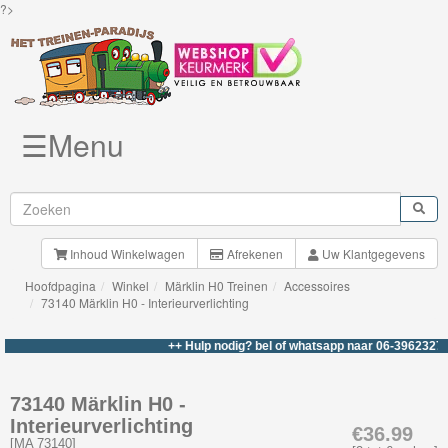
?>
☰Menu
Knuffels
Brio
Treinen
Inhoud Winkelwagen
Afrekenen
Uw Klantgegevens
Hoofdpagina
Winkel
Märklin H0 Treinen
Accessoires
BigJigs
73140 Märklin H0 - Interieurverlichting
Rails
++ Hulp nodig? bel of whatsapp naar 06-39623276 +
&
Road
73140 Märklin H0 -
Interieurverlichting
Märklin
€36.99
[
MA 73140
]