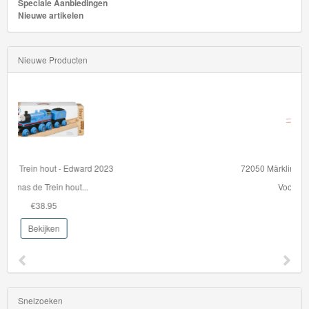
Speciale Aanbiedingen
GraviTrax
Nieuwe artikelen
Little
Nieuwe Producten
Dutch
Super
Mario
Disney
Cars
72050 Märklin H0 - Massaveren (5 stuks)
3
Voor de interieurver...
€17.99
Aanbiedingen
Bekijken
Märklin
H0
Treinen
Snelzoeken