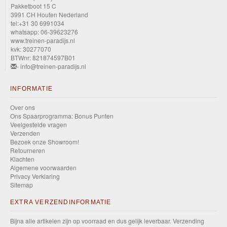
Pakketboot 15 C
3991 CH Houten Nederland
tel:+31 30 6991034
whatsapp: 06-39623276
www.treinen-paradijs.nl
kvk: 30277070
BTWnr: 821874597B01
- info@treinen-paradijs.nl
INFORMATIE
Over ons
Ons Spaarprogramma: Bonus Punten
Veelgestelde vragen
Verzenden
Bezoek onze Showroom!
Retourneren
Klachten
Algemene voorwaarden
Privacy Verklaring
Sitemap
EXTRA VERZENDINFORMATIE
Bijna alle artikelen zijn op voorraad en dus gelijk leverbaar. Verzending