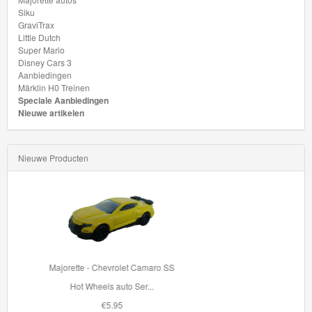
Siku
GraviTrax
Märklin
Little Dutch
H0
Super Mario
Disney Cars 3
Treinen
Aanbiedingen
Märklin H0 Treinen
Speciale Aanbiedingen
Nieuwe artikelen
Nieuwe Producten
33996 BRIO Container Kraan
Met de 33996 Contain...
€42.95