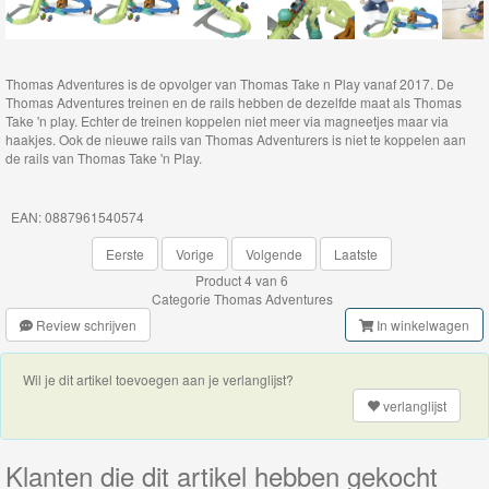
Thomas
de
Thomas Adventures is de opvolger van Thomas Take n Play vanaf 2017. De
trein
Thomas Adventures treinen en de rails hebben de dezelfde maat als Thomas
Take 'n play. Echter de treinen koppelen niet meer via magneetjes maar via
hout
haakjes. Ook de nieuwe rails van Thomas Adventurers is niet te koppelen aan
de rails van Thomas Take 'n Play.
Thomas
Adventures
EAN: 0887961540574
Eerste
Vorige
Volgende
Laatste
Thomas
Product 4 van 6
Adventures
Categorie
Thomas Adventures
trein
Review schrijven
In winkelwagen
Wil je dit artikel toevoegen aan je verlanglijst?
Thomas
verlanglijst
de
Trein
Klanten die dit artikel hebben gekocht