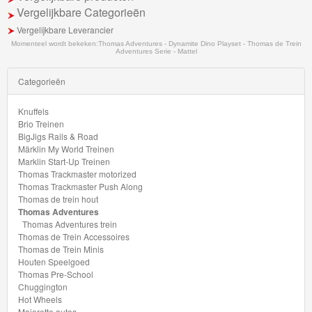
Vergelijkbare Categorieën
Majorette
Vergelijkbare Leverancier
autos
Momenteel wordt bekeken:
Thomas Adventures - Dynamite Dino Playset - Thomas de Trein
Adventures Serie - Mattel
Siku
Categorieën
GraviTrax
Knuffels
Brio Treinen
Little
BigJigs Rails & Road
Märklin My World Treinen
Dutch
Marklin Start-Up Treinen
Thomas Trackmaster motorized
Super
Thomas Trackmaster Push Along
Thomas de trein hout
Mario
Thomas Adventures
Thomas Adventures trein
Disney
Thomas de Trein Accessoires
Thomas de Trein Minis
Cars
Houten Speelgoed
Thomas Pre-School
3
Chuggington
Hot Wheels
Aanbiedingen
Majorette autos