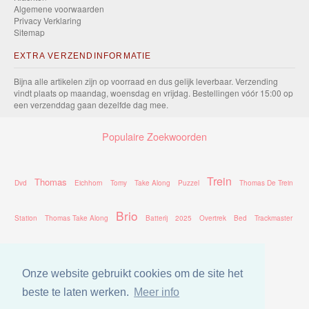
Algemene voorwaarden
Privacy Verklaring
Sitemap
EXTRA VERZENDINFORMATIE
Bijna alle artikelen zijn op voorraad en dus gelijk leverbaar. Verzending
vindt plaats op maandag, woensdag en vrijdag. Bestellingen vóór 15:00 op
een verzenddag gaan dezelfde dag mee.
Populaire Zoekwoorden
Trein
Thomas
Dvd
Eichhorn
Tomy
Take Along
Puzzel
Thomas De Trein
Brio
Station
Thomas Take Along
Batterij
2025
Overtrek
Bed
Trackmaster
Chuggington
Rails
Percy
2026
Onze website gebruikt cookies om de site het
beste te laten werken.
Meer info