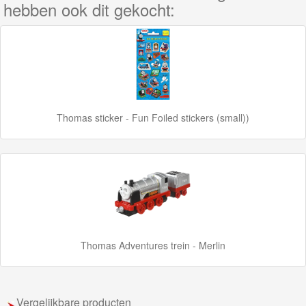
Accessoires
hebben ook dit gekocht:
Thomas
de
Trein
Minis
Thomas sticker - Fun Foiled stickers (small))
Houten
Speelgoed
Thomas
Pre-
School
Chuggington
Thomas Adventures trein - Merlin
Hot
Wheels
Vergelijkbare producten