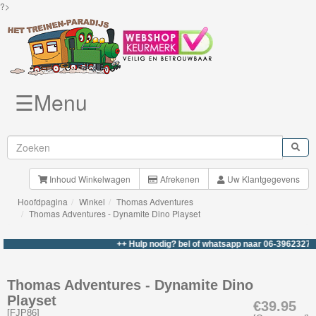
?>
☰Menu
Knuffels
Brio
Treinen
Inhoud Winkelwagen
Afrekenen
Uw Klantgegevens
Hoofdpagina
Winkel
Thomas Adventures
BigJigs
Thomas Adventures - Dynamite Dino Playset
Rails
++ Hulp nodig? bel of whatsapp naar 06-39623276 +
&
Road
Thomas Adventures - Dynamite Dino
Playset
Märklin
€39.95
[
FJP86
]