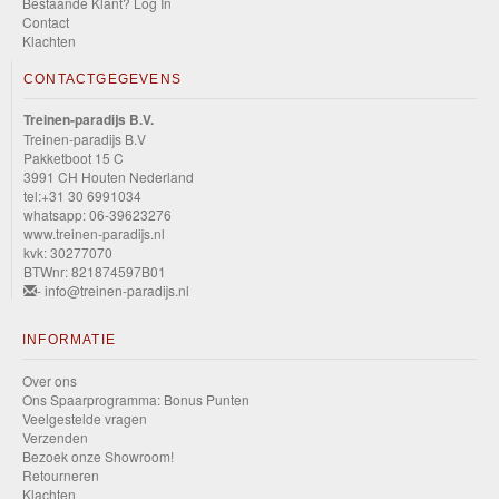
Bestaande Klant? Log In
Contact
Klachten
CONTACTGEGEVENS
Treinen-paradijs B.V.
Treinen-paradijs B.V
Pakketboot 15 C
3991 CH Houten Nederland
tel:+31 30 6991034
whatsapp: 06-39623276
www.treinen-paradijs.nl
kvk: 30277070
BTWnr: 821874597B01
- info@treinen-paradijs.nl
INFORMATIE
Over ons
Ons Spaarprogramma: Bonus Punten
Veelgestelde vragen
Verzenden
Bezoek onze Showroom!
Retourneren
Klachten