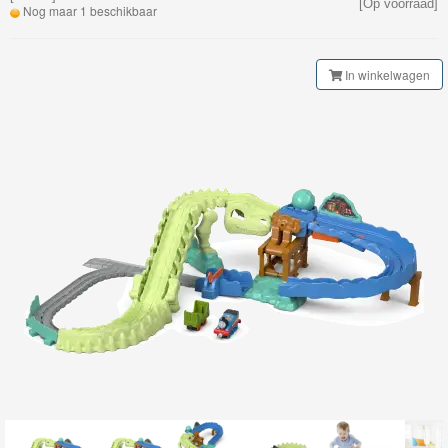
[Op voorraad]
My
Nog maar 1 beschikbaar
World
Treinen
In winkelwagen
Marklin
Start-
Up
Treinen
Thomas
Trackmaster
motorized
Thomas
Trackmaster
Push
Along