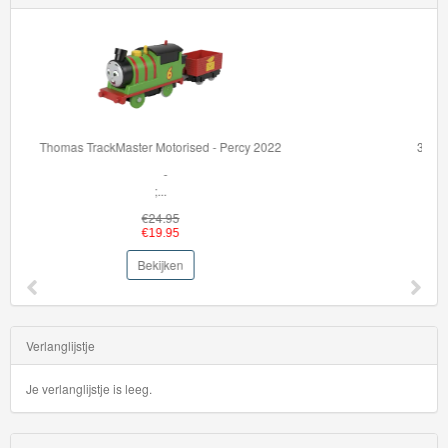
36002 BRIO My First Railway Light Up Rainbow Set
Volg de lichtjes en ...
€59.95
€44.95
Bekijken
Verlanglijstje
Je verlanglijstje is leeg.