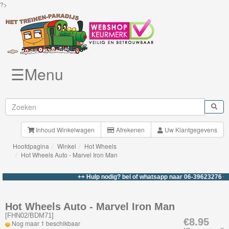
?>
☰Menu
Knuffels
Brio
Treinen
Inhoud Winkelwagen
Afrekenen
Uw Klantgegevens
Hoofdpagina
Winkel
Hot Wheels
BigJigs
Hot Wheels Auto - Marvel Iron Man
Rails
++ Hulp nodig? bel of whatsapp naar 06-39623276 +++
&
Road
Hot Wheels Auto - Marvel Iron Man
[
FHN02/BDM71
]
Märklin
€8.95
Nog maar 1 beschikbaar