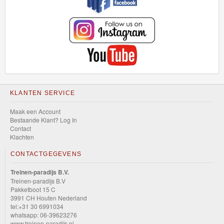
HW
Slammed
HW
Space
HW
Speed
KLANTEN SERVICE
Graphics
Maak een Account
Bestaande Klant? Log In
HW
Contact
Klachten
Speed
CONTACTGEGEVENS
Team
Treinen-paradijs B.V.
HW
Treinen-paradijs B.V
Pakketboot 15 C
Torque
3991 CH Houten Nederland
tel:+31 30 6991034
HW
whatsapp: 06-39623276
www.treinen-paradijs.nl