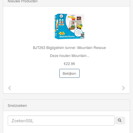
Euro
Nieuwe Producten
HW
EV
HW
Exotics
BJT263 Bigjigstrein tunnel -Mountain Rescue
Deze houten Mountain...
HW
€22.96
J-
Bekijken
Imports
HW
Fan
Driven
Snelzoeken
HW
Fast