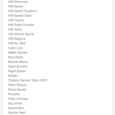
HW Slammed
Factory
HW Space
Fresh
HW Speed Graphics
HW Speed Team
HW Torque
Ferrari
HW Track Champs
HW Turbo
Formula
HW Xtreme Sports
HW Wagons
1
HW the "80s"
Layin Low
HW
Mattel Games
Mud Studs
55
Muscle Mania
Night Burnerz
Race
Night Speed
Team
Nissan
Olympic Games Tokyo 2020
Retro Racers
HW
Road Squad
Art
Porsche
Rally Champs
Cars
Sky Show
Speed Blur
HW
Spoiler Alert