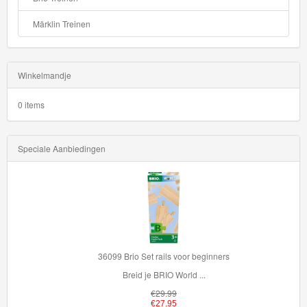
HW
Märklin Treinen
Green
Speed
Winkelmandje
HW
0 items
Hatchbacks
HW
Speciale Aanbiedingen
Haulers
HW
Heavy
Weights
36099 Brio Set rails voor beginners
HW
Breid je BRIO World ...
Hot
€29.99
€27.95