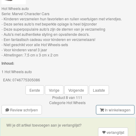
Hot Wheels auto
Thomas
Serie: Marvel Character Cars
de
- Kinderen verzamelen hun favorieten en ruilen voertuigen met vriendjes.
- Deze series auto's met beperkte oplage is heel bijzonder
trein
- Deze superpopulaire auto's zijn de sterren van je verzameling
- Auto's met authentieke styling en opvallende deco's.
hout
- Een fantastisch cadeau voor kinderen en verzamelaars!
- Niet geschikt voor alle Hot Wheels-sets
Thomas
- Voor kinderen vanaf 3 jaar
- Afmetingen: 7,5 cm x 3 cm x 2 cm
Adventures
Inhoud:
1 Hot Wheels auto
Thomas
EAN: 0746775305086
de
Trein
Eerste
Vorige
Volgende
Laatste
Product 8 van 111
Accessoires
Categorie
Hot Wheels
Review schrijven
In winkelwagen
Thomas
de
Wil je dit artikel toevoegen aan je verlanglijst?
Trein
verlanglijst