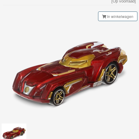
[Op voorraad]
My
World
In winkelwagen
Treinen
Marklin
Start-
Up
Treinen
Thomas
Trackmaster
motorized
Thomas
Trackmaster
Push
Along