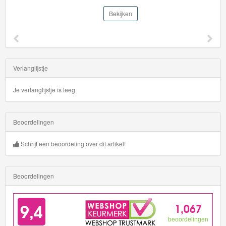
trucks
Bekijken
HW
Mega
Bite
Verlanglijstje
HW
Metro
Je verlanglijstje is leeg.
HW
Beoordelingen
Modified
Schrijf een beoordeling over dit artikel!
HW
Moto
Beoordelingen
HW
Raceday
HW