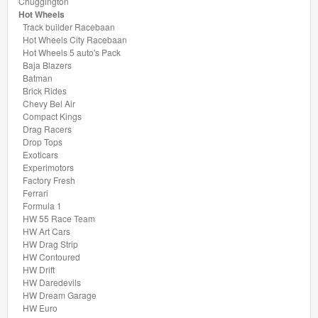
Chuggington
Hot
Hot Wheels
Wheels
Track builder Racebaan
Hot Wheels City Racebaan
City
Hot Wheels 5 auto's Pack
Racebaan
Baja Blazers
Batman
Brick Rides
Hot
Chevy Bel Air
Compact Kings
Wheels
Drag Racers
5
Drop Tops
Exoticars
auto's
Experimotors
Pack
Factory Fresh
Ferrari
Formula 1
Baja
HW 55 Race Team
Blazers
HW Art Cars
HW Drag Strip
HW Contoured
Batman
HW Drift
HW Daredevils
Brick
HW Dream Garage
HW Euro