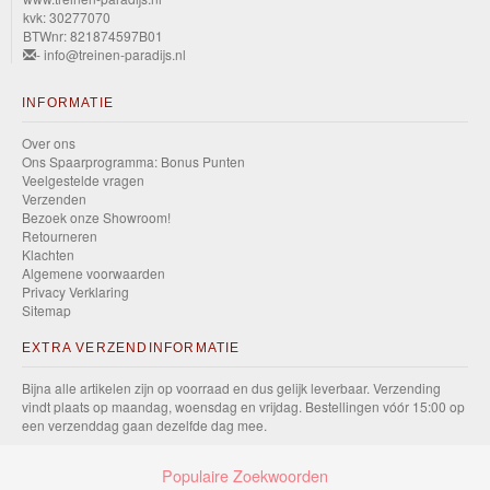
Track
kvk: 30277070
BTWnr: 821874597B01
Champs
- info@treinen-paradijs.nl
HW
INFORMATIE
Turbo
Over ons
Ons Spaarprogramma: Bonus Punten
HW
Veelgestelde vragen
Verzenden
Xtreme
Bezoek onze Showroom!
Retourneren
Sports
Klachten
Algemene voorwaarden
HW
Privacy Verklaring
Sitemap
Wagons
EXTRA VERZENDINFORMATIE
HW
Bijna alle artikelen zijn op voorraad en dus gelijk leverbaar. Verzending
the
vindt plaats op maandag, woensdag en vrijdag. Bestellingen vóór 15:00 op
een verzenddag gaan dezelfde dag mee.
"80s"
Populaire Zoekwoorden
Layin