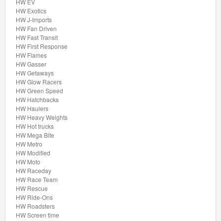
Rides
HW EV
HW Exotics
HW J-Imports
Chevy
HW Fan Driven
Bel
HW Fast Transit
HW First Response
Air
HW Flames
HW Gasser
Compact
HW Getaways
HW Glow Racers
Kings
HW Green Speed
HW Hatchbacks
Drag
HW Haulers
HW Heavy Weights
Racers
HW Hot trucks
HW Mega Bite
HW Metro
Drop
HW Modified
Tops
HW Moto
HW Raceday
HW Race Team
Exoticars
HW Rescue
HW Ride-Ons
Experimotors
HW Roadsters
HW Screen time