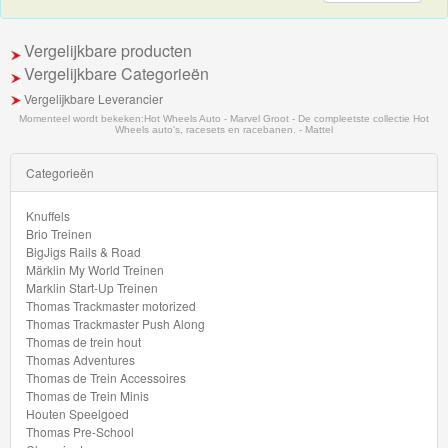
Minis
Vergelijkbare producten
Houten
Vergelijkbare Categorieën
Speelgoed
Vergelijkbare Leverancier
Momenteel wordt bekeken:
Hot Wheels Auto - Marvel Groot - De compleetste collectie Hot
Thomas
Wheels auto's, racesets en racebanen. - Mattel
Pre-
Categorieën
School
Knuffels
Chuggington
Brio Treinen
BigJigs Rails & Road
Märklin My World Treinen
Hot
Marklin Start-Up Treinen
Wheels
Thomas Trackmaster motorized
Thomas Trackmaster Push Along
Thomas de trein hout
Track
Thomas Adventures
Thomas de Trein Accessoires
builder
Thomas de Trein Minis
Racebaan
Houten Speelgoed
Thomas Pre-School