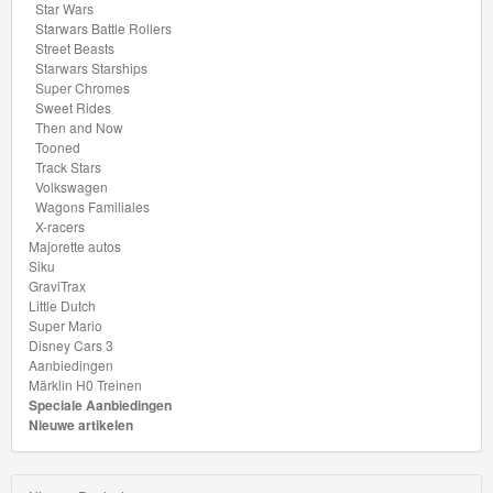
Star Wars
Drag
Starwars Battle Rollers
Street Beasts
Strip
Starwars Starships
Super Chromes
HW
Sweet Rides
Then and Now
Contoured
Tooned
Track Stars
HW
Volkswagen
Wagons Familiales
Drift
X-racers
Majorette autos
HW
Siku
GraviTrax
Daredevils
Little Dutch
Super Mario
Disney Cars 3
HW
Aanbiedingen
Dream
Märklin H0 Treinen
Speciale Aanbiedingen
Garage
Nieuwe artikelen
HW