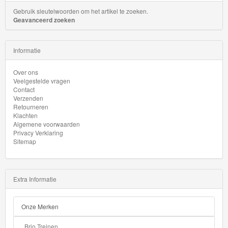
Transit
Gebruik sleutelwoorden om het artikel te zoeken.
Geavanceerd zoeken
HW
First
Informatie
Response
Over ons
HW
Veelgestelde vragen
Contact
Flames
Verzenden
Retourneren
Klachten
HW
Algemene voorwaarden
Gasser
Privacy Verklaring
Sitemap
HW
Getaways
Extra Informatie
HW
Glow
Onze Merken
Racers
Brio Treinen