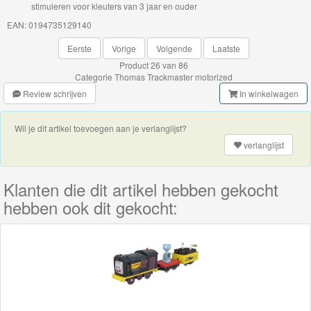
stimuleren voor kleuters van 3 jaar en ouder
trein
EAN: 0194735129140
hout
Eerste
Vorige
Volgende
Laatste
Thomas
Product 26 van 86
Categorie
Thomas Trackmaster motorized
Adventures
Review schrijven
In winkelwagen
Thomas
Wil je dit artikel toevoegen aan je verlanglijst?
de
verlanglijst
Trein
Accessoires
Klanten die dit artikel hebben gekocht
hebben ook dit gekocht:
Thomas
de
Trein
Minis
Houten