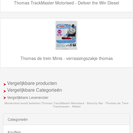
Speelgoed
Thomas TrackMaster Motorised - Deliver the Win Diesel
Thomas
Pre-
School
Chuggington
Thomas de trein Minis - verrassingszakje thomas
Hot
Wheels
Majorette
Vergelijkbare producten
Vergelijkbare Categorieën
autos
Vergelijkbare Leverancier
Siku
Momenteel wordt bekeken:
Thomas TrackMaster Motorised - Beachy Nia - Thomas de Trein
Trackmaster - Mattel
GraviTrax
Categorieën
Little
Knuffels