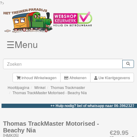
?>
☰Menu
Knuffels
Brio
Treinen
Inhoud Winkelwagen
Afrekenen
Uw Klantgegevens
Hoofdpagina
Winkel
Thomas Trackmaster
BigJigs
Thomas TrackMaster Motorised - Beachy Nia
Rails
++ Hulp nodig? bel of whatsapp naar 06-39623276 ++
&
Road
Thomas TrackMaster Motorised -
Beachy Nia
Märklin
€29.95
[
HMK05
]