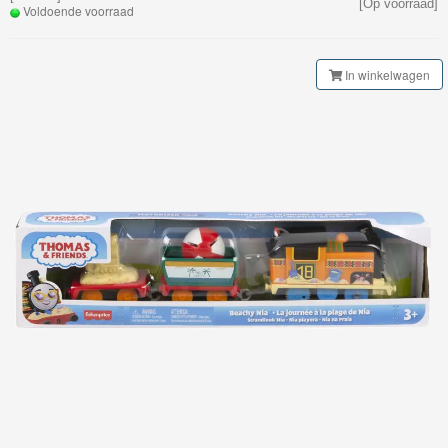
[Op voorraad]
My
Voldoende voorraad
World
Treinen
In winkelwagen
Marklin
Start-
Up
Treinen
Thomas
Trackmaster
motorized
Nieuwe
artikelen
2025