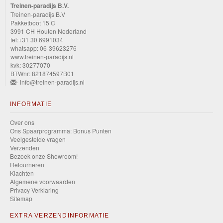
Treinen-paradijs B.V.
Treinen-paradijs B.V
Pakketboot 15 C
3991 CH Houten Nederland
tel:+31 30 6991034
whatsapp: 06-39623276
www.treinen-paradijs.nl
kvk: 30277070
BTWnr: 821874597B01
- info@treinen-paradijs.nl
INFORMATIE
Over ons
Ons Spaarprogramma: Bonus Punten
Veelgestelde vragen
Verzenden
Bezoek onze Showroom!
Retourneren
Klachten
Algemene voorwaarden
Privacy Verklaring
Sitemap
EXTRA VERZENDINFORMATIE