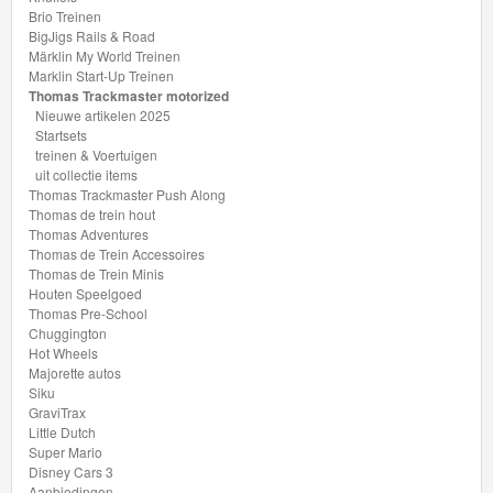
Brio Treinen
Dutch
BigJigs Rails & Road
Märklin My World Treinen
Super
Marklin Start-Up Treinen
Thomas Trackmaster motorized
Mario
Nieuwe artikelen 2025
Startsets
Disney
treinen & Voertuigen
uit collectie items
Cars
Thomas Trackmaster Push Along
Thomas de trein hout
3
Thomas Adventures
Thomas de Trein Accessoires
Aanbiedingen
Thomas de Trein Minis
Houten Speelgoed
Thomas Pre-School
Märklin
Chuggington
H0
Hot Wheels
Majorette autos
Treinen
Siku
GraviTrax
Little Dutch
Super Mario
Disney Cars 3
Aanbiedingen