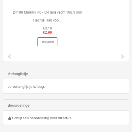
36099 Brio Set rails voor beginners
Breid je BRIO World ...
€29.99
€27.95
Bekijken
Verlanglijstje
Je verlanglijstje is leeg.
Beoordelingen
Schrijf een beoordeling over dit artikel!