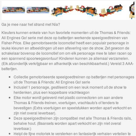
Startsets
treinen
&
Ga je mee naar het strand met Nia?
Voertuigen
Kleuters kunnen enkele van hun favoriete momenten uit de Thomas & Friends:
All Engines Go! serie met deze op batterijen werkende speelgoedtreinen van
Fisher-Price. Elke gemotoriseerde locomotief heeft een populair personage in
uit
leuke kleuren en afbeeldingen uit een aflevering van de show. Zet gewoon de
schakelaar bovenop de locomotief om om elk personage mee te laten racen op
collectie
een spannend spoorwegavontuur! Kinderen kunnen ze allemaal verzamelen.
items
(Elk afzonderlijk verkrijgbaar en afhankelijk van beschikbaarheid.) Vereist 3 AAA-
batterijen.
Collectie gemotoriseerde speelgoedtreinen op batterijen met personages
uit de Thomas & Friends: All Engines Go! serie
Thomas
Inclusief 1 personage, gestileerd om een leuk moment uit de show te
Trackmaster
herdenken, plus een koppelbare vrachtwagon
Elke motor wordt geleverd met plastic connectoren om aan andere
Push
Thomas & Friends-treinen, voertuigen, vrachtauto's of tenders te
bevestigen (Extra voertuigen en speelstukken worden apart verkocht en
Along
zijn niet overal leverbaar).
Deze speelgoedtreinen zijn compatibel met alle Thomas & Friends rails,
Thomas
behalve hout. (Baansets worden apart verkocht en zijn niet overal
leverbaar.)
de
Helpt de fijne motoriek te versterken en fantasierijk verhalen vertellen te