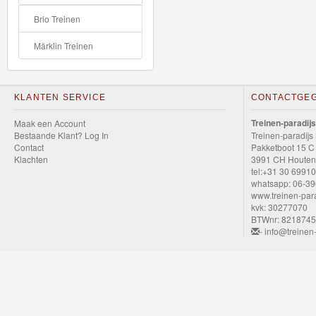
Speelgoed
Brio Treinen
Thomas
Märklin Treinen
Pre-
School
KLANTEN SERVICE
CONTACTGE
Chuggington
Treinen-paradijs
Maak een Account
Bestaande Klant? Log In
Treinen-paradijs
Hot
Contact
Pakketboot 15 C
Klachten
3991 CH Houten
Wheels
tel:+31 30 6991
whatsapp: 06-3
Majorette
www.treinen-para
kvk: 30277070
autos
BTWnr: 821874
- info@treinen-
Siku
GraviTrax
Little