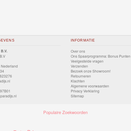
GEVENS
INFORMATIE
 B.V.
Over ons
 B.V
Ons Spaarprogramma: Bonus Punten
Veelgestelde vragen
 Nederland
Verzenden
034
Bezoek onze Showroom!
9623276
Retourneren
dijs.nl
Klachten
Algemene voorwaarden
597B01
Privacy Verklaring
paradijs.nl
Sitemap
Populaire Zoekwoorden