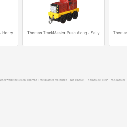
- Henry
Thomas TrackMaster Push Along - Salty
Thomas
teel wordt bekeken:
Thomas TrackMaster Motorised - Nia classic - Thomas de Trein Trackmaster -