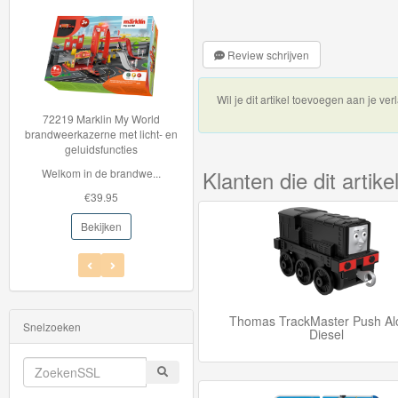
Startsets
treinen
Review schrijven
&
Voertuigen
Wil je dit artikel toevoegen aan je verl
 Marklin My World
Hot Wheels Auto - Cyber
uit
rkazerne met licht- en
Speeder
eluidsfuncties
Hot Wheels auto Ser...
collectie
Klanten die dit arti
m in de brandwe...
€5.95
items
€39.95
€2.99
Bekijken
Bekijken
Thomas
Trackmaster
Push
Along
Thomas TrackMaster Push Al
Snelzoeken
Diesel
Thomas
de