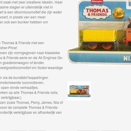
omt vaak met zeer creatieve ideeën. Haar
asme slagen er uiteindelijk niet in
f is een stoomlocomotief die zijn water
voert, in plaats van een meer
f kan ook een bunker hebben om
op Thomas & Friends met een
sher-Price!
even zijn vormgegeven naar klassieke
s & Friends-serie en de All Engines Go-
en goederenwagon of tender.
speelgoedlocomotief om Sodor-waardige
 via de kunststof koppelingen
emotoriseerde locomotieven,
open-einde verhaaltjes.
ken op alle Thomas & Friends-rails,
 verkrijgbaar.)
ezen zoals Thomas, Percy, James, Nia of
 voor de complete Thomas & Friends-
zonderlijk verkrijgbaar en afhankelijk van