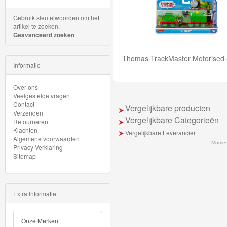
trein
Gebruik sleutelwoorden om het
hout
artikel te zoeken.
Geavanceerd zoeken
Thomas
Thomas TrackMaster Motorised 
Adventures
Informatie
Thomas
Over ons
Veelgestelde vragen
de
Contact
Vergelijkbare producten
Trein
Verzenden
Vergelijkbare Categorieën
Retourneren
Accessoires
Klachten
Vergelijkbare Leverancier
Algemene voorwaarden
Momen
Privacy Verklaring
Thomas
Sitemap
de
Trein
Extra Informatie
Minis
Houten
Onze Merken