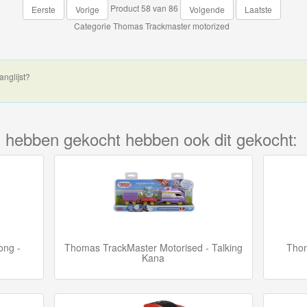
Product 58 van 86
Eerste
Vorige
Volgende
Laatste
Categorie
Thomas Trackmaster motorized
anglijst?
kel hebben gekocht hebben ook dit gekocht:
ong -
Thomas TrackMaster Motorised - Talking
Thom
Kana