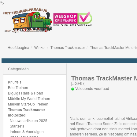
?>
Hoofdpagina
Winkel
Thomas Trackmaster
Thomas TrackMaster Motorise
Knuffels
Brio
Categorieën
Treinen
Thomas TrackMaster Mo
Knuffels
[
JGF97
]
Brio Treinen
Voldoende voorraad
BigJigs
BigJigs Rails & Road
Märklin My World Treinen
Rails
Marklin Start-Up Treinen
&
Thomas Trackmaster
motorized
Road
Nia is een tank-locomotief uit het Afrik
Nieuwe artikelen 2025
het Steam Team op Sodor. Ze is een echte
Startsets
ook gedreven door een sterk moreel komp
Märklin
treinen & Voertuigen
anderen serieus. Ze is niet bang om ha
uit collectie items