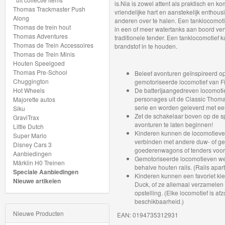
is.Nia is zowel attent als praktisch en k
My
Thomas Trackmaster Push
vriendelijke hart en aanstekelijk enthousi
Along
World
anderen over te halen. Een tanklocomotie
Thomas de trein hout
in een of meer watertanks aan boord ver
Treinen
Thomas Adventures
traditionele tender. Een tanklocomotie
Thomas de Trein Accessoires
brandstof in te houden.
Thomas de Trein Minis
Marklin
Houten Speelgoed
Start-
Thomas Pre-School
Beleef avonturen geïnspireerd 
Chuggington
gemotoriseerde locomotief van Fi
Up
Hot Wheels
De batterijaangedreven locomoti
personages uit de Classic Thoma
Majorette autos
Treinen
serie en worden geleverd met e
Siku
Zet de schakelaar boven op de 
GraviTrax
Thomas
avonturen te laten beginnen!
Little Dutch
Kinderen kunnen de locomotieven
Super Mario
Trackmaster
verbinden met andere duw- of g
Disney Cars 3
goederenwagons of tenders voor 
motorized
Aanbiedingen
Gemotoriseerde locomotieven wer
Märklin H0 Treinen
behalve houten rails. (Rails apart
Speciale Aanbiedingen
Nieuwe
Kinderen kunnen een favoriet ki
Nieuwe artikelen
Duck, of ze allemaal verzamelen
artikelen
opstelling. (Elke locomotief is af
beschikbaarheid.)
2025
Nieuwe Producten
EAN: 0194735312931