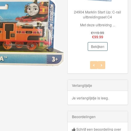
24904 Marklin Start Up: C-rail
Hot Wheels Au
uitbreidingsset C4
Spee
Met deze uitbreidng ...
Hot Wheels a
€119.99
€5.
€99.99
€2.
Bekijken
Bekij
Verlanglijstje
Je verlanglijstje is leeg.
Beoordelingen
Schrijf een beoordeling over