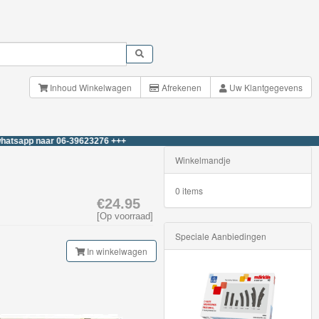
Inhoud Winkelwagen
Afrekenen
Uw Klantgegevens
naar 06-39623276 +++
Winkelmandje
0 items
€24.95
[Op voorraad]
Speciale Aanbiedingen
In winkelwagen