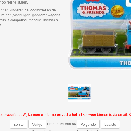
op reis te sturen.
unnen kinderen de locomotief en de
 treinen, voertuigen, goederenwagons
rein is compatibel met alle Thomas &
s.
et op voorraad. Wij kunnen u informeren zodra het artikel weer binnen is via email. K
Product 59 van 86
Eerste
Vorige
Volgende
Laatste