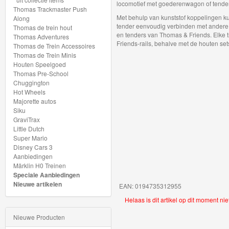
locomotief met goederenwagon of tender 
My
Thomas Trackmaster Push
Met behulp van kunststof koppelingen k
Along
World
tender eenvoudig verbinden met andere
Thomas de trein hout
Treinen
en tenders van Thomas & Friends. Elke t
Thomas Adventures
Friends-rails, behalve met de houten set
Thomas de Trein Accessoires
Thomas de Trein Minis
Marklin
Houten Speelgoed
Start-
Thomas Pre-School
Chuggington
Up
Hot Wheels
Majorette autos
Treinen
Siku
GraviTrax
Thomas
Little Dutch
Super Mario
Trackmaster
Disney Cars 3
motorized
Aanbiedingen
Märklin H0 Treinen
Speciale Aanbiedingen
Nieuwe
Nieuwe artikelen
EAN: 0194735312955
artikelen
Helaas is dit artikel op dit moment ni
2025
Nieuwe Producten