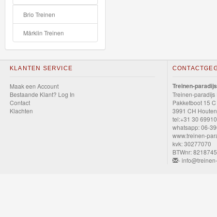
Speelgoed
Brio Treinen
Thomas
Märklin Treinen
Pre-
School
KLANTEN SERVICE
CONTACTGE
Chuggington
Treinen-paradijs
Maak een Account
Bestaande Klant? Log In
Treinen-paradijs
Hot
Contact
Pakketboot 15 C
Klachten
3991 CH Houten
Wheels
tel:+31 30 6991
whatsapp: 06-3
Majorette
www.treinen-para
kvk: 30277070
autos
BTWnr: 821874
- info@treinen-
Siku
GraviTrax
Little