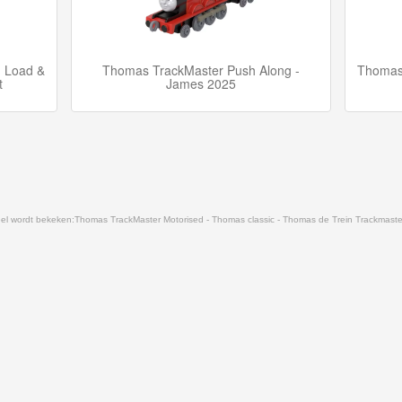
- Load &
Thomas TrackMaster Push Along -
Thomas 
t
James 2025
el wordt bekeken:
Thomas TrackMaster Motorised - Thomas classic - Thomas de Trein Trackmaster