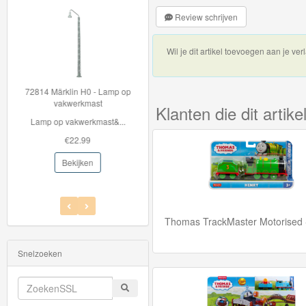
Startsets
Review schrijven
treinen
Wil je dit artikel toevoegen aan je verl
&
Voertuigen
 op
BJT104 Houten Rails - BIgjigs
uit
Mini rails 8 stuks
Klanten die dit arti
..
Breid en varieer je ...
collectie
€7.99
items
Bekijken
Thomas
Trackmaster
Thomas TrackMaster Motorised 
Push
Along
Snelzoeken
Thomas
de