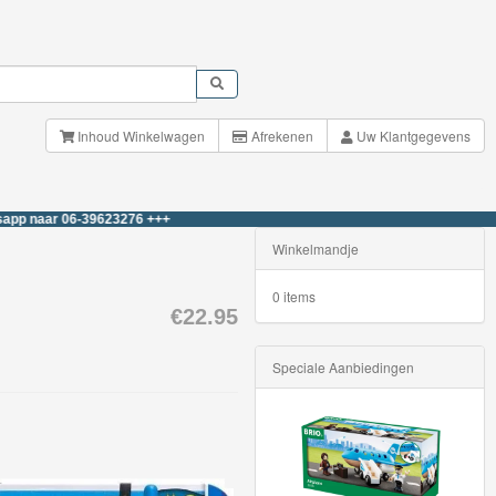
Inhoud Winkelwagen
Afrekenen
Uw Klantgegevens
 06-39623276 +++
Winkelmandje
0 items
€22.95
Speciale Aanbiedingen