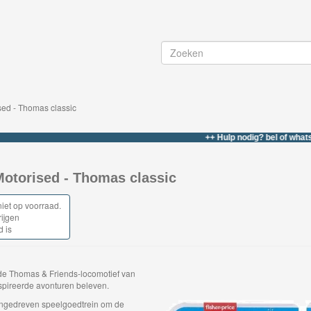
ed - Thomas classic
++ Hulp nodig? bel of whatsapp naar
otorised - Thomas classic
niet op voorraad.
rijgen
d is
e Thomas & Friends-locomotief van
spireerde avonturen beleven.
angedreven speelgoedtrein om de