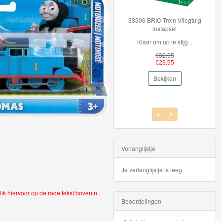
33306 BRIO Trein Vliegtuig
33319 BRIO Trein op batterijen
instapset
Als je een nieuwe tr...
Klaar om op te stijg...
€39.95
€32.95
€36.95
€29.95
Bekijken
Bekijken
Verlanglijstje
Je verlanglijstje is leeg.
lik hiervoor op de rode tekst bovenin .
Beoordelingen