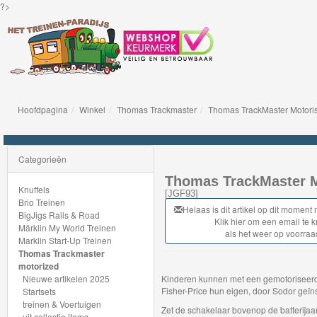
?>
Hoofdpagina
Winkel
Thomas Trackmaster
Thomas TrackMaster Motoris
Knuffels
Brio
Categorieën
Treinen
Thomas TrackMaster M
Knuffels
[
JGF93
]
Brio Treinen
BigJigs
Helaas is dit artikel op dit moment 
BigJigs Rails & Road
Klik hier om een email te k
Märklin My World Treinen
Rails
als het weer op voorraa
Marklin Start-Up Treinen
&
Thomas Trackmaster
motorized
Road
Nieuwe artikelen 2025
Kinderen kunnen met een gemotoriseerd
Fisher-Price hun eigen, door Sodor geïn
Startsets
Märklin
treinen & Voertuigen
Zet de schakelaar bovenop de batterija
uit collectie items