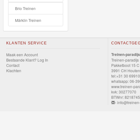
Speelgoed
Brio Treinen
Thomas
Märklin Treinen
Pre-
School
KLANTEN SERVICE
CONTACTGE
Chuggington
Treinen-paradijs
Maak een Account
Bestaande Klant? Log In
Treinen-paradijs
Hot
Contact
Pakketboot 15 C
Klachten
3991 CH Houten
Wheels
tel:+31 30 6991
whatsapp: 06-3
Majorette
www.treinen-para
kvk: 30277070
autos
BTWnr: 821874
- info@treinen-
Siku
GraviTrax
Little