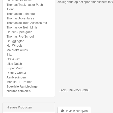
als legende op het spoor maakt hem tot e
My
Thomas Trackmaster Push
Along
World
Thomas de trein hout
Treinen
Thomas Adventures
Thomas de Trein Accessoires
Thomas de Trein Minis
Marklin
Houten Speelgoed
Start-
Thomas Pre-School
Chuggington
Up
Hot Wheels
Majorette autos
Treinen
Siku
GraviTrax
Thomas
Little Dutch
Super Mario
Trackmaster
Disney Cars 3
motorized
Aanbiedingen
Märklin H0 Treinen
Speciale Aanbiedingen
Nieuwe
EAN: 0194735308963
Nieuwe artikelen
artikelen
2025
Nieuwe Producten
Review schrijven