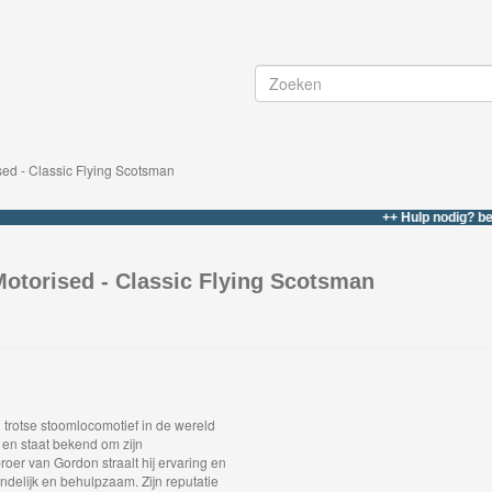
ed - Classic Flying Scotsman
++ Hulp nodig? bel of what
otorised - Classic Flying Scotsman
trotse stoomlocomotief in de wereld
l en staat bekend om zijn
oer van Gordon straalt hij ervaring en
riendelijk en behulpzaam. Zijn reputatie