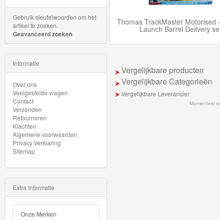
trein
Gebruik sleutelwoorden om het
Thomas TrackMaster Motorised 
hout
artikel te zoeken.
Launch Barrel Delivery se
Geavanceerd zoeken
Thomas
Adventures
Informatie
Vergelijkbare producten
Thomas
Vergelijkbare Categorieën
Over ons
Veelgestelde vragen
Vergelijkbare Leverancier
de
Contact
Momenteel w
Trein
Verzenden
Retourneren
Accessoires
Klachten
Algemene voorwaarden
Privacy Verklaring
Thomas
Sitemap
de
Trein
Extra Informatie
Minis
Houten
Onze Merken