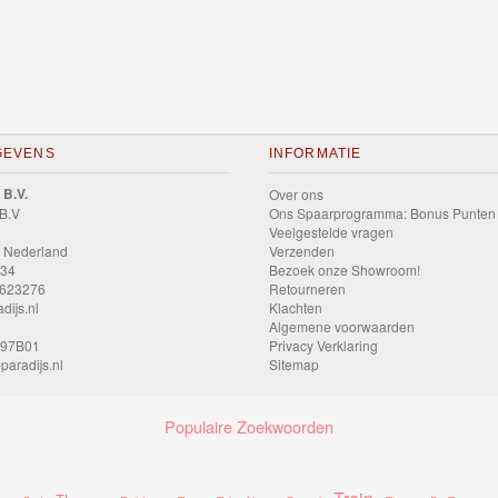
GEVENS
INFORMATIE
 B.V.
Over ons
 B.V
Ons Spaarprogramma: Bonus Punten
Veelgestelde vragen
 Nederland
Verzenden
034
Bezoek onze Showroom!
9623276
Retourneren
dijs.nl
Klachten
Algemene voorwaarden
597B01
Privacy Verklaring
paradijs.nl
Sitemap
Populaire Zoekwoorden