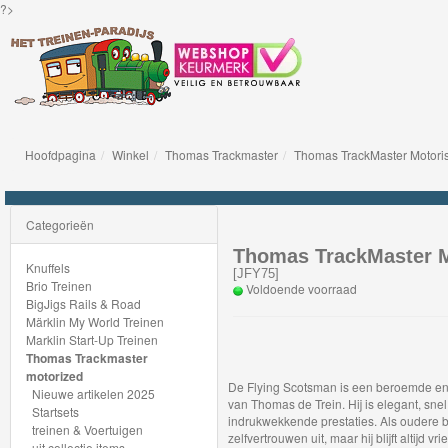
?>
Hoofdpagina
Winkel
Thomas Trackmaster
Thomas TrackMaster Motoris
Knuffels
Brio
Categorieën
Treinen
Thomas TrackMaster M
Knuffels
[
JFY75
]
Brio Treinen
Voldoende voorraad
BigJigs
BigJigs Rails & Road
Märklin My World Treinen
Rails
Marklin Start-Up Treinen
&
Thomas Trackmaster
motorized
Road
De Flying Scotsman is een beroemde en 
Nieuwe artikelen 2025
van Thomas de Trein. Hij is elegant, sne
Startsets
indrukwekkende prestaties. Als oudere br
Märklin
treinen & Voertuigen
zelfvertrouwen uit, maar hij blijft altijd v
uit collectie items