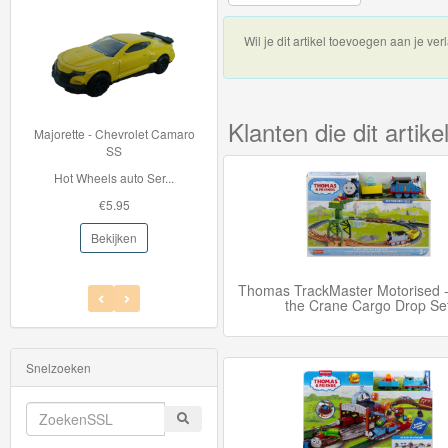
Startsets
Wil je dit artikel toevoegen aan je verl
treinen
&
Voertuigen
Klanten die dit arti
Majorette - Chevrolet Camaro
33996 BRIO Container Kraan
uit
SS
Met de 33996 Contain...
Hot Wheels auto Ser...
collectie
€42.95
€5.95
items
Bekijken
Bekijken
Thomas
Thomas TrackMaster Motorised 
Trackmaster
the Crane Cargo Drop Se
Push
Along
Snelzoeken
Thomas
de