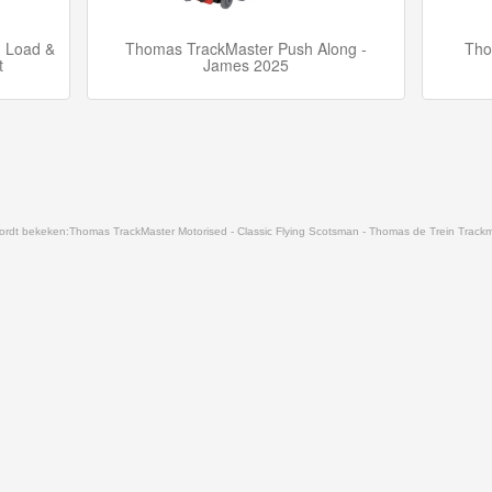
- Load &
Thomas TrackMaster Push Along -
Tho
t
James 2025
ordt bekeken:
Thomas TrackMaster Motorised - Classic Flying Scotsman - Thomas de Trein Trackma