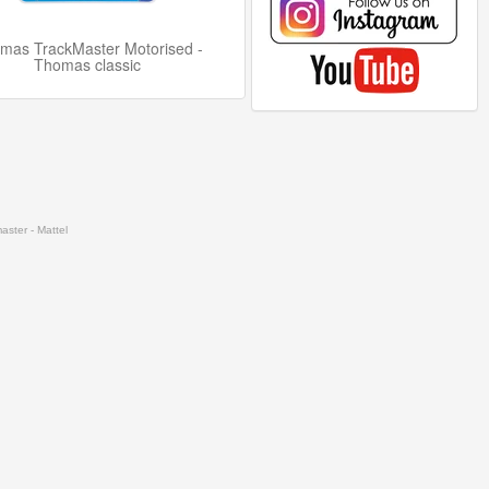
mas TrackMaster Motorised -
Thomas classic
ster - Mattel