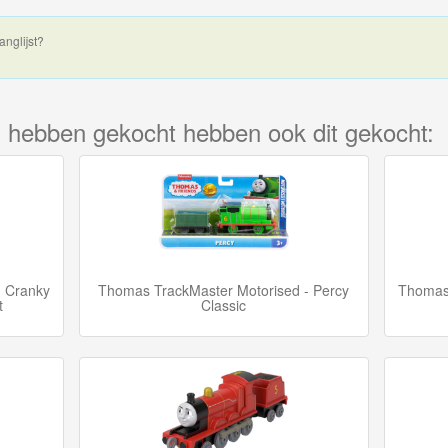
anglijst?
kel hebben gekocht hebben ook dit gekocht:
- Cranky
Thomas TrackMaster Motorised - Percy
Thomas 
t
Classic