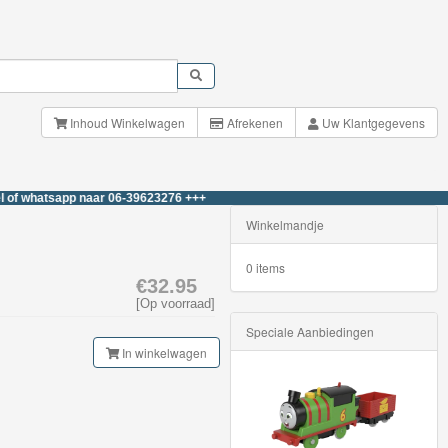
Inhoud Winkelwagen
Afrekenen
Uw Klantgegevens
sapp naar 06-39623276 +++
Winkelmandje
0 items
€32.95
[Op voorraad]
Speciale Aanbiedingen
In winkelwagen