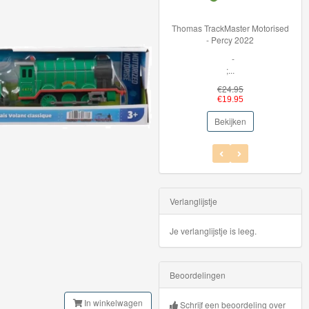
Thomas TrackMaster Motorised
360
- Percy 2022
-
;...
€24.95
€19.95
Bekijken
Verlanglijstje
Je verlanglijstje is leeg.
Beoordelingen
In winkelwagen
Schrijf een beoordeling over