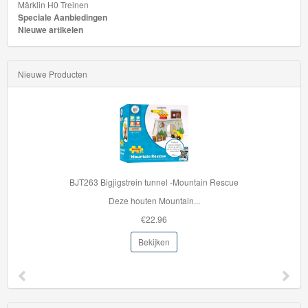
Märklin H0 Treinen
Minis
Speciale Aanbiedingen
Nieuwe artikelen
Houten
Speelgoed
Nieuwe Producten
Thomas
Pre-
School
Chuggington
BJT263 Bigjigstrein tunnel -Mountain Rescue
Hot
Deze houten Mountain...
Wheels
€22.96
Majorette
Bekijken
autos
Siku