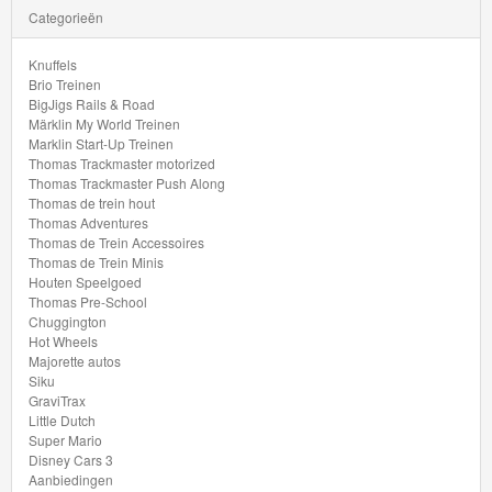
Volgende
Categorieën
Thomas
Knuffels
de
Brio Treinen
trein
BigJigs Rails & Road
Märklin My World Treinen
hout
Marklin Start-Up Treinen
Thomas Trackmaster motorized
Thomas
Thomas Trackmaster Push Along
Thomas de trein hout
Adventures
Thomas Adventures
Thomas de Trein Accessoires
Thomas
Thomas de Trein Minis
Houten Speelgoed
de
Thomas Pre-School
Chuggington
Trein
Hot Wheels
Accessoires
Majorette autos
Siku
GraviTrax
Thomas
Little Dutch
de
Super Mario
Disney Cars 3
Trein
Aanbiedingen