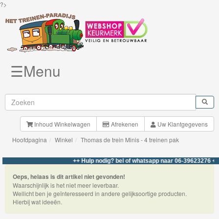
?>
☰Menu
Knuffels
Brio
Treinen
Inhoud Winkelwagen
Afrekenen
Uw Klantgegevens
Hoofdpagina
Winkel
Thomas de trein Minis - 4 treinen pak
BigJigs
Rails
++ Hulp nodig? bel of whatsapp naar 06-39623276 +++
&
Oeps, helaas is dit artikel niet gevonden!
Waarschijnlijk is het niet meer leverbaar.
Road
Wellicht ben je geïnteresseerd in andere gelijksoortige producten.
Hierbij wat ideeën.
Märklin