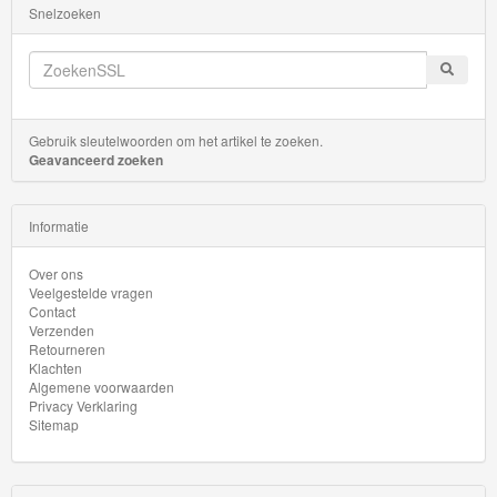
Snelzoeken
GraviTrax
Little
Dutch
Gebruik sleutelwoorden om het artikel te zoeken.
Super
Geavanceerd zoeken
Mario
Informatie
Disney
Cars
Over ons
Veelgestelde vragen
3
Contact
Verzenden
Retourneren
Aanbiedingen
Klachten
Algemene voorwaarden
Märklin
Privacy Verklaring
Sitemap
H0
Treinen