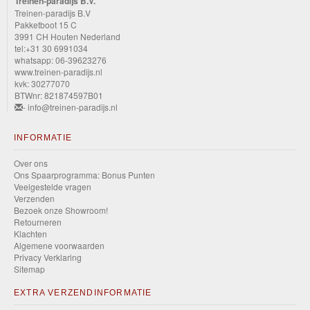
Treinen-paradijs B.V.
Treinen-paradijs B.V
Pakketboot 15 C
3991 CH Houten Nederland
tel:+31 30 6991034
whatsapp: 06-39623276
www.treinen-paradijs.nl
kvk: 30277070
BTWnr: 821874597B01
- info@treinen-paradijs.nl
INFORMATIE
Over ons
Ons Spaarprogramma: Bonus Punten
Veelgestelde vragen
Verzenden
Bezoek onze Showroom!
Retourneren
Klachten
Algemene voorwaarden
Privacy Verklaring
Sitemap
EXTRA VERZENDINFORMATIE