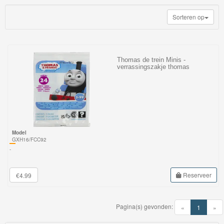
My
Sorteren op
World
Treinen
Marklin
Thomas de trein Minis -
verrassingszakje thomas
Start-
Up
Treinen
Thomas
Model
Trackmaster
GXH16/FCC92
-
motorized
Thomas
Reserveer
€4.99
Trackmaster
Push
Pagina(s) gevonden:
(current)
«
1
»
Along